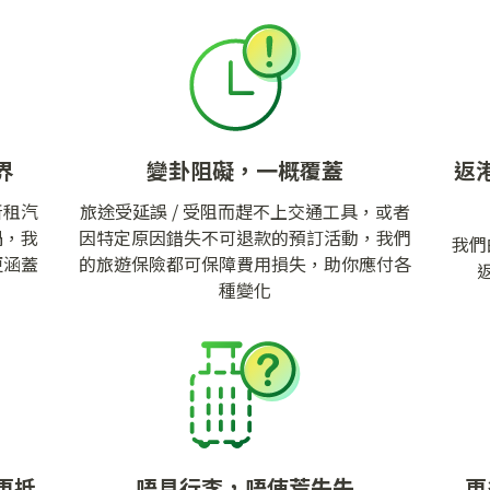
界
變卦阻礙，一概覆蓋
返
所租汽
旅途受延誤 / 受阻而趕不上交通工具，或者
禍，我
因特定原因錯失不可退款的預訂活動，我們
我們
更涵蓋
的旅遊保險都可保障費用損失，助你應付各
種變化
更抵
唔見行李，唔使荒失失
更