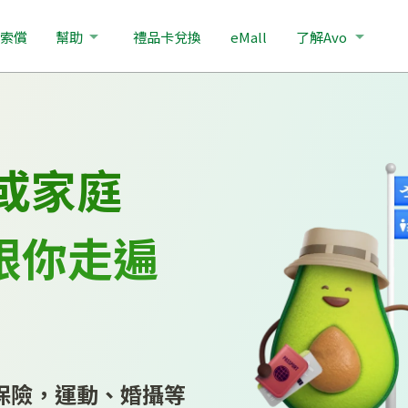
索償
幫助
禮品卡兌換
eMall
了解Avo
友或家庭
險跟你走遍
保險，運動、婚攝等