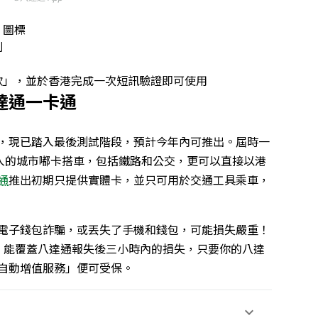
」圖標
則
款」，並於香港完成一次短訊驗證即可使用
達通一卡通
，
現已踏入最後測試階段，預計今年內可推出。屆時
一
加入的城市嘟卡搭車，包括鐵路和公交，更可以直接以港
通
推出初期只提供實體卡，並只可用於交通工具乘車，
電子錢包詐騙，或丟失了手機和錢包，可能損失嚴重！
，能覆蓋八達通報失後三小時內的損失，只要你的八達
自動增值服務」便可受保。