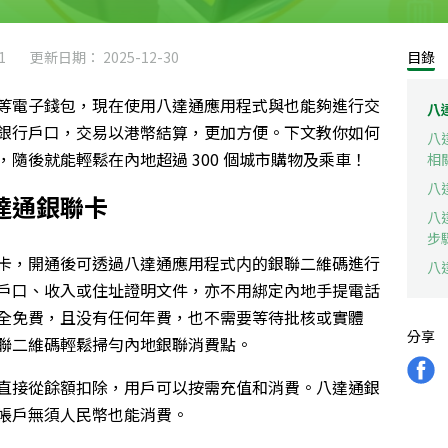
1
更新日期： 2025-12-30
目錄
等電子錢包，現在使用八達通應用程式與也能夠進行交
八
銀行戶口，交易以港幣結算，更加方便。下文教你如何
八
，
隨後
就能輕鬆在內地超過 300 個城市購物及乘車！
相
八
達通銀聯卡
八
步
卡，開通後可透過八達通應用程式内
的銀聯二維碼進行
八
戶口、收入或住址證明文件，亦不用綁定內地手提電話
全免費，且没有任何年費，也不需要等待批核或實體
分享
聯二維碼輕鬆掃勻內地銀聯消費點。
直接從餘額扣除，用戶可以按需充值和消費。八達通銀
帳戶無須人民幣也能消費。