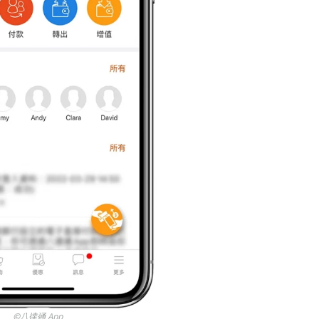
©
八達通 App