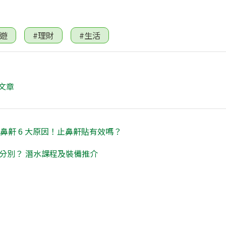
旅遊
#理財
#生活
文章
鼻鼾 6 大原因！止鼻鼾貼有效嗎？
咩分別？ 潛水課程及裝備推介