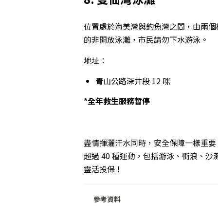
位置處於海美灣與釣魚灣之間，由兩個
的非開放泳灘，市民請勿下水游泳。
地址：
青山公路深井段 12 咪
*全年救生服務暫停
盡情揮灑汗水同時，安全保障一樣重要
超過 40 種運動，包括游泳、衝浪、
靈活投保！
參考資料