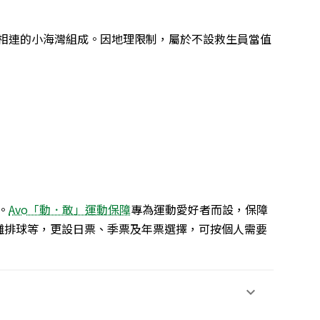
相連的小海灣組成。因地理限制，屬於不設救生員當值
。
Avo「動．敢」運動保障
專為運動愛好者而設，保障
沙灘排球等，更設日票、季票及年票選擇，可按個人需要