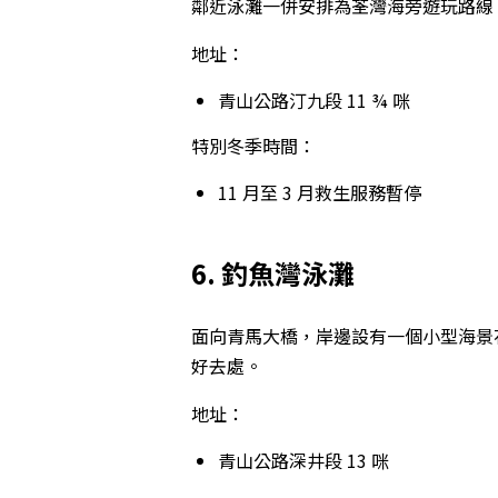
鄰近泳灘一併安排為荃灣海旁遊玩路線
地址：
青山公路汀九段 11 ¾ 咪
特別冬季時間：
11 月至 3 月救生服務暫停
6. 釣魚灣泳灘
面向青馬大橋，岸邊設有一個小型海景
好去處。
地址：
青山公路深井段 13 咪