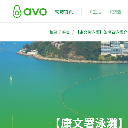
網誌首頁
#生活
#旅遊
/
/
首頁
網誌
【康文署泳灘】荃灣區泳灘介
【康文署泳灘