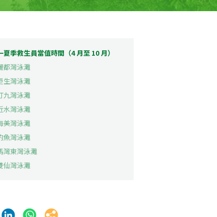
一夏季救生員當值時間（4 月至 10 月）
 麗都灣泳灘
 更生灣泳灘
 汀九灣泳灘
 近水灣泳灘
 海美灣泳灘
 釣魚灣泳灘
. 馬灣東灣泳灘
 雙仙灣泳灘