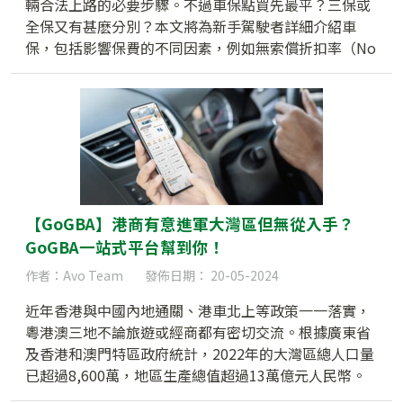
輛合法上路的必要步驟。不過車保點買先最平？三保或
全保又有甚麽分別？本文將為新手駕駛者詳細介紹車
保，包括影響保費的不同因素，例如無索償折扣率（No
Claim Discount），幫助大家順利上路。
【GoGBA】港商有意進軍大灣區但無從入手？
GoGBA一站式平台幫到你！
作者：Avo Team
發佈日期： 20-05-2024
近年香港與中國內地通關、港車北上等政策一一落實，
粵港澳三地不論旅遊或經商都有密切交流。根據廣東省
及香港和澳門特區政府統計，2022年的大灣區總人口量
已超過8,600萬，地區生產總值超過13萬億元人民幣。
龐大的人口數，對企業來說具有重大發展潛力，為了幫