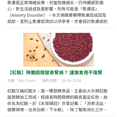
焦慮是正常情緒反應，但當危機過去，仍持續感到擔
心，對生活造成負面影響，則有可能是「焦慮症」
（Anxiety Disorder）。本文將簡單解釋焦慮症成因及
症狀，並附上焦慮症測試以供參考，亦會探討焦慮症的
治療方法、患有焦慮症是否一定要服用藥物等大家關心
的問題。
【紅麴】降膽固醇變患腎病？ 謹慎食用不傷腎
作者：Avo Team
發佈日期： 10-04-2024
紅麴又稱紅麴米，是一種發酵食品，主要由大米與紅麴
菌發酵加工而成，經過長時間發酵的麴表面呈紅色，故
命名為紅麴。於《本草綱目》亦曾記載：「消食活血，
健脾燥胃，治赤白痢，下水穀」，除了幫助消化之外，
近年更有研究顯示紅麴有助降膽固醇、降血脂。