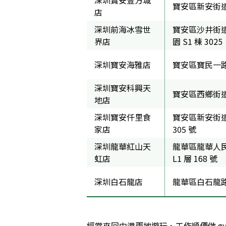
寶安區新安街道新
店
深圳前海冰雪世
寶安區沙井街道
界店
園 S1 棟 3025
深圳寶安海雅店
寶安區寶民一路 9
深圳寶安科興天
寶安區西鄉街道
地店
深圳寶安仟里食
寶安區新安街道仟
家店
305 號
深圳龍華紅山天
龍華區龍華人民
虹店
L1 層 168 號
深圳白石龍店
龍華區白石龍路龍
經常來回中港兩地遊玩、工作順便做 g