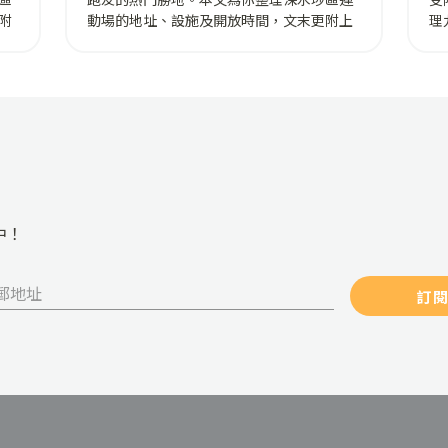
附
動場的地址、設施及開放時間，文末更附上
理
2026 最新租場收費懶人包！
間
包
中！
訂