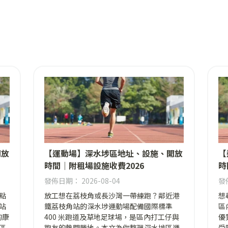
開放
【運動場】深水埗區地址、設施、開放
【
時間｜附租場設施收費2026
時
發佈日期： 2026-08-04
發佈
點
放工想在荔枝角或長沙灣一帶練跑？鄰近港
想
站
鐵荔枝角站的深水埗運動場配備國際標準
區
的康
400 米跑道及草地足球場，是區內打工仔與
優
區
跑友的熱門勝地。本文為你整理深水埗區運
受