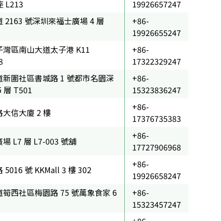
 L213
19926657247
2163 號深圳來福士廣場 4 層
+86-
19926655247
灣區南山大道太子港 K11
+86-
8
17322329247
新圍社區書城路 1 號都市名園深
+86-
層 T501
15323836247
+86-
大信大廈 2 樓
17376735383
+86-
L7 層 L7-003 號舖
17727906968
+86-
16 號 KKMall 3 樓 302
19926658247
筍西社區梅園路 75 號萬象食家 6
+86-
15323457247
+86-