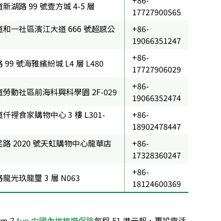
湖路 99 號壹方城 4-5 層
17727900565
和一社區濱江大道 666 號超感公
+86-
19066351247
+86-
9 號海雅繽紛城 L4 層 L480
17727906029
+86-
勞動社區前海科興科學園 2F-029
19066352474
裡食家購物中心 3 樓 L301-
+86-
18902478447
路 2020 號天虹購物中心龍華店
+86-
17328360247
+86-
光玖龍璽 3 層 N063
18124600369
ym？
Avo 中國內地旅遊保險
每程 51 港元起，更設靈活