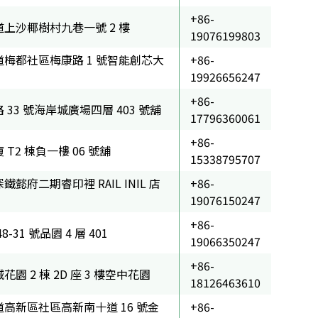
+86-
上沙椰樹村九巷一號 2 樓
19076199803
梅都社區梅康路 1 號智能創芯大
+86-
19926656247
+86-
33 號海岸城廣場四層 403 號舖
17796360061
+86-
T2 棟負一樓 06 號舖
15338795707
懿府二期睿印裡 RAIL INIL 店
+86-
19076150247
+86-
-31 號品園 4 層 401
19066350247
+86-
園 2 棟 2D 座 3 樓空中花園
18126463610
高新區社區高新南十道 16 號金
+86-