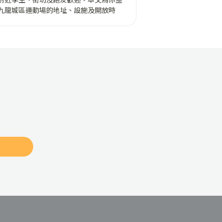
九龍城區運動場的地址、設施及開放時
，文末更附上 2026 最新租場收費懶人
！
閱