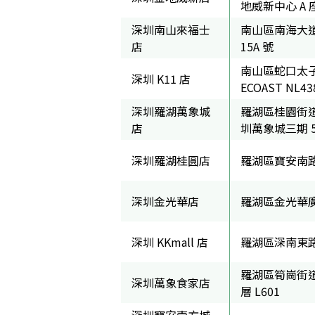
地威新中心 A 座
深圳南山來福士
南山區南海大道 
店
15A 號
南山區蛇口太子
深圳 K11 店
ECOAST NL43
深圳羅湖萬象城
羅湖區桂園街道
店
圳萬象城三期 5 
深圳羅湖桂圓店
羅湖區寶安南路
深圳金光華店
羅湖區金光華廣場 
深圳 KKmall 店
羅湖區深南東路 50
羅湖區筍崗街道
深圳萬象食家店
層 L601
深圳寶安壹方城