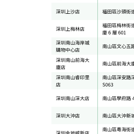
深圳上沙店
福田區沙頭街道
福田區梅林街道
深圳上梅林店
廈 6 層 601
深圳南山海岸城
南山區文心五路 
購物中心店
深圳南山前海大
南山區前海大廈 
廈店
深圳南山睿印里
南山區深安路深鐵
店
S063
深圳南山深大店
南山區學府路 48
深圳大沖店
南山區大沖新城花
南山區粵海街道
深圳金地威新店