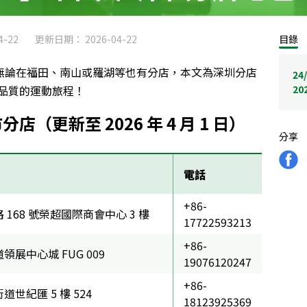
-22
更新日期： 2026-04-22
目錄
心地段，無論在福田、南山或羅湖等也有分店，本文為深圳分店
24
品質的運動旅程！
20
市分店（更新至 2026 年 4 月 1 日）
分享
電話
+86-
168 號榮超國際商會中心 3 樓
17722593213
+86-
展中心城 FUG 009
19076120247
+86-
世紀匯 5 樓 524
18123925369