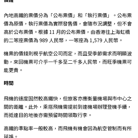
內地高鐵的票價分為「公布票價」和「執行票價」。公布票
價為原價，執行票價為實際發售價，會隨市況調整，但不會
高於公布票價。根據 11 月的公布票價，由香港往上海虹橋
的二等座票價為 989 人民幣，一等座為 1,579 人民幣。
機票的價錢則視乎航空公司而定，而且受季節需求而明顯波
動，來回機票可介乎一千多至二千多人民幣，而旺季機票可
能更貴。
時間
飛機的速度固然較高鐵快，但旅客亦應衡量機場與市中心之
間的距離。此外，乘搭飛機需提前到達機場辦理登機手續，
而抵達目的地後亦需預留時間領取行李。
高鐵的準點率一般較高，而飛機有機會因為航空管制而有所
延誤。