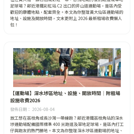
足球場？鄰近港鐵彩虹站 C2 出口的斧山道運動場，是區內受
歡迎的康體地點，配套齊全。本文為你整理黃大仙區運動場的
地址、設施及開放時間，文末更附上 2026 最新租場收費懶人
包！
【運動場】深水埗區地址、設施、開放時間｜附租場
設施收費2026
發佈日期： 2026-08-04
放工想在荔枝角或長沙灣一帶練跑？鄰近港鐵荔枝角站的深水
埗運動場配備國際標準 400 米跑道及草地足球場，是區內打工
仔與跑友的熱門勝地。本文為你整理深水埗區運動場的地址、