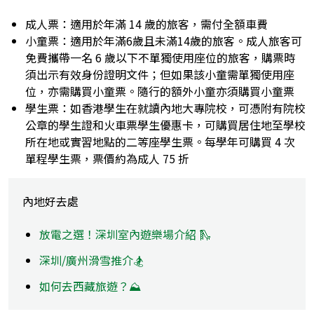
成人票：適用於年滿 14 歲的旅客，需付全額車費
小童票：適用於年滿6歲且未滿14歲的旅客。成人旅客可
免費攜帶一名 6 歲以下不單獨使用座位的旅客，購票時
須出示有效身份證明文件；但如果該小童需單獨使用座
位，亦需購買小童票。隨行的額外小童亦須購買小童票
學生票：如香港學生在就讀內地大專院校，可憑附有院校
公章的學生證和火車票學生優惠卡，可購買居住地至學校
所在地或實習地點的二等座學生票。每學年可購買 4 次
單程學生票，票價約為成人 75 折
內地好去處
放電之選！深圳室內遊樂場介紹 🛝
深圳/廣州滑雪推介🏂
如何去西藏旅遊？⛰️