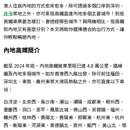
港人往返內地的方式愈來愈多，除可透過多個口岸到深圳、
珠海
等地之外，亦可乘搭高鐵直達內地多個主要城市！到底
高鐵車票要怎樣訂，會途經哪些城市？與飛機相比，搭高鐵
到內地又有甚麼分別？本文將助你選擇適合的出行方式，讓
你輕鬆暢遊內地。
內地高鐵簡介
截至 2024 年底，內地高鐵營業里程已達 4.8 萬公里，路線
遍及內地多個城市。如在香港西九龍出發，除可前往福田、
深圳北、東莞、廣州東等大灣區熱點之外，亦可直達以下車
站：
白洋淀、北京西、長沙南、潮汕、潮陽、成都東、郴州西、
重慶西、洞口、恩平、鳳凰古城、佛山西、芙蓉鎮、福州、
贛州西、桂林西、貴陽北、貴陽東、邯鄲東、杭州東、杭州
西、衡陽東、河源東、景德鎮北、賀州、鮜門、 黃山北 、懷