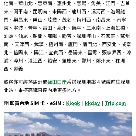
化南、華山北、惠東南、惠州北、惠陽、角美、江門、吉首
東、開平南、昆明南、耒陽西、龍川西、漯河西、洛陽龍
門、樂昌東、樂山、陸豐、茂名、梅州西、南昌東 、南寧
東、寧波、普寧、莆田、泉州、饒平、三水南、上海虹橋、
汕頭、汕尾、韶關、邵陽、勝芳、深圳坪山、石家莊、蘇州
南 、天津西、武漢、梧州南、廈門、廈門北、西安北、咸寧
北、信陽東 、陽江、宜賓西、岳陽東、雲霄、張家界西、漳
浦、漳州、湛江西、詔安、肇慶東、鄭州、鄭州東、株洲
西、遵義
旅客亦可經落馬洲或
福田口岸
乘搭深圳地鐵 4 號線前往深圳
北站，乘搭高鐵直達內地更多地方。
🛜 即買內地 SIM 卡、eSIM：
Klook
｜
kkday
｜
Trip.com