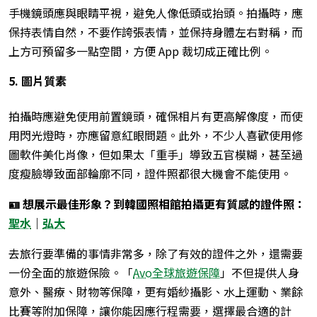
手機鏡頭應與眼睛平視，避免人像低頭或抬頭。拍攝時，應
保持表情自然，不要作誇張表情，並保持身體左右對稱，而
上方可預留多一點空間，方便 App 裁切成正確比例。
5. 圖片質素
拍攝時應避免使用前置鏡頭，確保相片有更高解像度，而使
用閃光燈時，亦應留意紅眼問題。此外，不少人喜歡使用修
圖軟件美化肖像，但如果太「重手」導致五官模糊，甚至過
度瘦臉導致面部輪廓不同，證件照都很大機會不能使用。
🪪 想展示最佳形象？到韓國照相館拍攝更有質感的證件照：
聖水
｜
弘大
去旅行要準備的事情非常多，除了有效的證件之外，還需要
一份全面的旅遊保險。「
Avo全球旅遊保障
」不但提供人身
意外、醫療、財物等保障，更有婚紗攝影、水上運動、業餘
比賽等附加保障，讓你能因應行程需要，選擇最合適的計