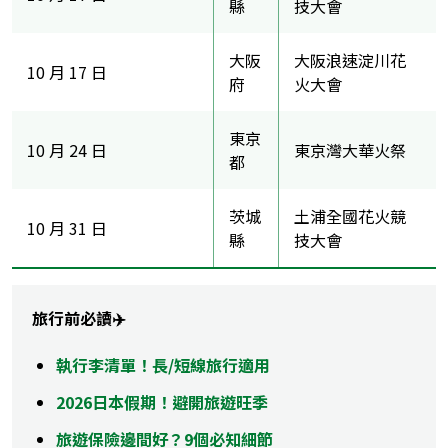
縣
技大會
大阪
大阪浪速淀川花
10 月 17 日
府
火大會
東京
10 月 24 日
東京灣大華火祭
都
茨城
土浦全國花火競
10 月 31 日
縣
技大會
旅行前必讀✈️
執行李清單！長/短線旅行適用
2026日本假期！避開旅遊旺季
旅遊保險邊間好？9個必知細節