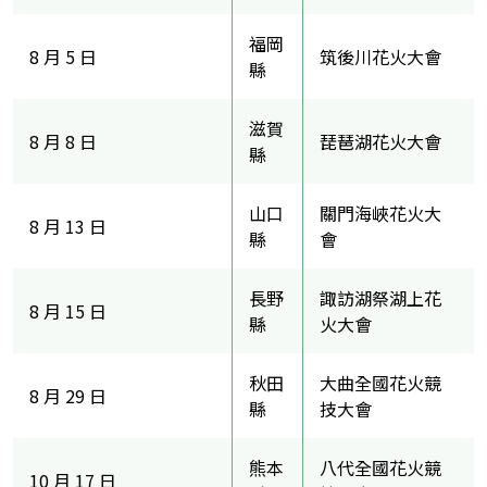
福岡
8 月 5 日
筑後川花火大會
縣
滋賀
8 月 8 日
琵琶湖花火大會
縣
山口
關門海峽花火大
8 月 13 日
縣
會
長野
諏訪湖祭湖上花
8 月 15 日
縣
火大會
秋田
大曲全國花火競
8 月 29 日
縣
技大會
熊本
八代全國花火競
10 月 17 日