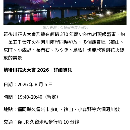
圖片來源：久留米市官方網站
筑後川花火大會乃擁有超過 370 年歷史的九州頂級盛事，約
一萬五千發花火在河川兩岸同時施放，多個觀賞區（篠山、
京町、小森野、長門石、みやき、鳥栖）也能欣賞到花火綻
放的美景。
筑後川花火大會 2026
｜詳細資訊
日期：2026 年 8 月 5 日
時間：19:40-20:40（暫定）
地點：福岡縣久留米市京町、篠山、小森野等六個河川敷
交通：從 JR 久留米站步行約 10 分鐘