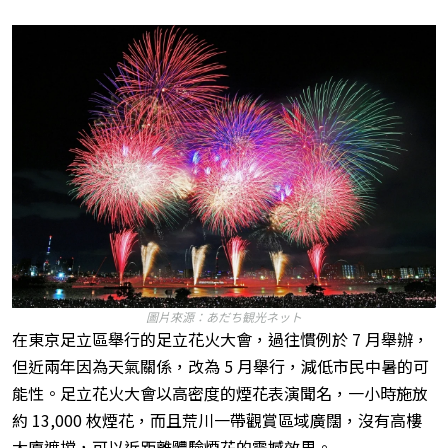
圖片來源：あだち観光ネット
在東京足立區舉行的足立花火大會，過往慣例於 7 月舉辦，
但近兩年因為天氣關係，改為 5 月舉行，減低市民中暑的可
能性。足立花火大會以高密度的煙花表演聞名，一小時施放
約 13,000 枚煙花，而且荒川一帶觀賞區域廣闊，沒有高樓
大廈遮擋，可以近距離體驗煙花的震撼效果。