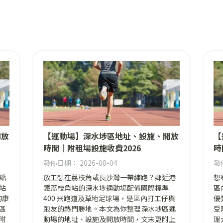
開放
【運動場】深水埗區地址、設施、開放
【
時間｜附租場設施收費2026
時
發佈日期： 2026-08-04
發佈
點
放工想在荔枝角或長沙灣一帶練跑？鄰近港
想
站
鐵荔枝角站的深水埗運動場配備國際標準
區
的康
400 米跑道及草地足球場，是區內打工仔與
優
區
跑友的熱門勝地。本文為你整理深水埗區運
受
附
動場的地址、設施及開放時間，文末更附上
理