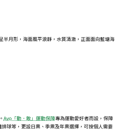
呈半月形，海面風平浪靜，水質清澈，正面面向藍塘海
。
Avo「動．敢」運動保障
專為運動愛好者而設，保障
沙灘排球等，更設日票、季票及年票選擇，可按個人需要