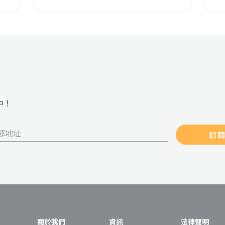
2026 最新租場收費懶人包！
間
包
中！
訂
關於我們
資訊
法律聲明