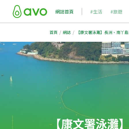
網誌首頁
#生活
#旅遊
/
/
首頁
網誌
【康文署泳灘】長洲、南丫島
【康文署泳灘