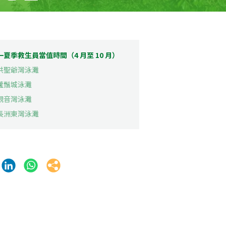
一夏季救生員當值時間（4 月至 10 月）
. 洪聖爺灣泳灘
 蘆鬚城泳灘
 觀音灣泳灘
. 長洲東灣泳灘