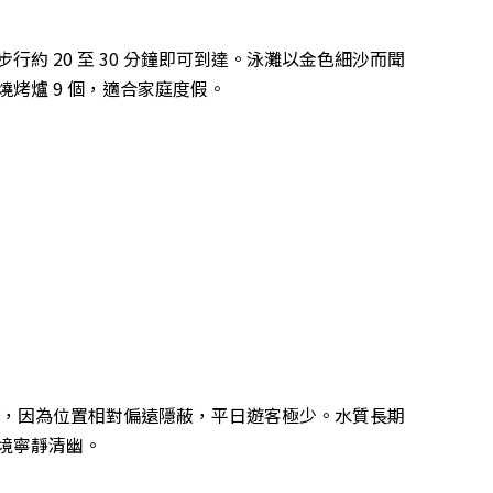
約 20 至 30 分鐘即可到達。泳灘以金色細沙而聞
烤爐 9 個，適合家庭度假。
 分鐘，因為位置相對偏遠隱蔽，平日遊客極少。水質長期
境寧靜清幽。