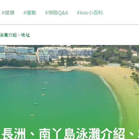
#健康
#運動
#保險Q&A
#Avo小百科
泳灘介紹、地址
】長洲、南丫島泳灘介紹、