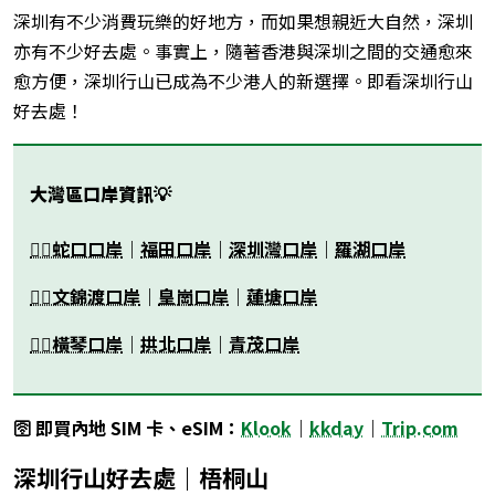
深圳有不少消費玩樂的好地方，而如果想親近大自然，深圳
亦有不少好去處。事實上，隨著香港與深圳之間的交通愈來
愈方便，深圳行山已成為不少港人的新選擇。即看深圳行山
好去處！
大灣區口岸資訊💡
👉🏻蛇口口岸
｜
福田口岸
｜
深圳灣口岸
｜
羅湖口岸
👉🏻文錦渡口岸
｜
皇崗口岸
｜
蓮塘口岸
👉🏻橫琴口岸
｜
拱北口岸
｜
青茂口岸
🛜 即買內地 SIM 卡、eSIM：
Klook
｜
kkday
｜
Trip.com
深圳行山好去處｜梧桐山