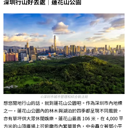
深圳行山好去處｜蓮花山公園
©深圳市城市管理和綜合執法局
想悠閒地行山的話，就到蓮花山公園吧。作為深圳市內地標
之一，蓮花山公園內的林木與湖泊於四季都呈現不同風貌，
亦有草坪供大眾休閒娛樂。蓮花山最高 106 米，在 4,000 平
方米的山頂廣場上可俯瞰市內繁華景色，中央矗立著鄧小平