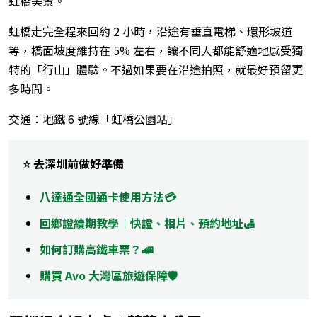
虹橋美景。
虹橋走完全程來回約 2 小時，沿途有垂直電梯、環形坡道
等，橋面坡度維持在 5% 左右，讓不同人都能舒適地感受獨
特的「行山」體驗。不過如果要在沿途拍照，就最好預留更
多時間。
交通：地鐵 6 號線「虹橋公園站」
⭐️ 去深圳前做好準備
八達通全國通卡使用方法💳
回鄉證續期教學︱快證、相片、預約地址🛃
如何訂購高鐵車票？🚄
購買 Avo 大灣區旅遊保障🛡️