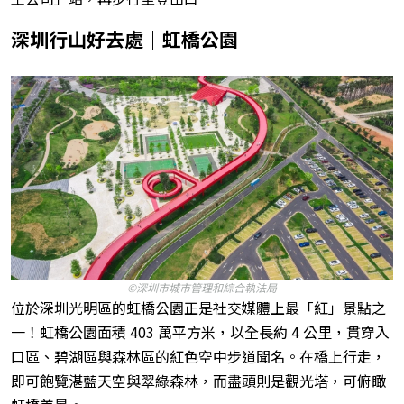
深圳行山好去處｜虹橋公園
©深圳市城市管理和綜合執法局
位於深圳光明區的虹橋公園正是社交媒體上最「紅」景點之
一！虹橋公園面積 403 萬平方米，以全長約 4 公里，貫穿入
口區、碧湖區與森林區的紅色空中步道聞名。在橋上行走，
即可飽覽湛藍天空與翠綠森林，而盡頭則是觀光塔，可俯瞰