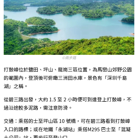
©兩步路
打鼓嶂位於鹽田、坪山、龍崗三區位置，為馬巒山郊野公園
的範圍內，登頂後可俯瞰三洲田水庫，景色有「深圳千島
湖」之稱。
從碧三路出發，大約 1.5 至 2 小時便可到達登上打鼓嶂，不
過沿途較多泥路，需注意防滑。
交通：乘搭的士至坪山區 10 號橋，可在碧三路看到打鼓嶂
入口的路標；或在地鐵「永湖站」乘搭M295 巴士至「混凝
土公司」站，再步行至登山口