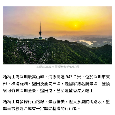
©深圳市城市管理和綜合執法局
梧桐山為深圳最高山峰，海拔高達 943.7 米，位於深圳市東
部，橫跨羅湖、鹽田及龍崗三區，是國家級名勝景區。登頂
後可俯瞰深圳全景、鹽田港，甚至遙望香港大帽山。
梧桐山有多條行山路線，景觀優美，但大多屬陡峭路段，整
體而言較適合擁有一定體能基礎的行山者。