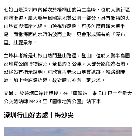
七娘山是深圳市內僅次於梧桐山的第二高峰，位於大鵬新區
南澳街道，屬大鵬半島國家地質公園一部分，具有獨特的火
山地質與海岸地貌。山頂視野遼闊，可多角度俯瞰大鵬半
島，而當海面的水汽沿波而上時，更會形成獨有的「瀑布
雲」壯麗景象。
主峰科考線是七娘山熱門登山路徑，登山口位於大鵬半島國
家地質公園博物館旁，全長約 3 公里，大部分路段為石階，
沿途設有指示說明，可欣賞古老火山地質遺跡，唯路線陡
峭，加上需原路折返，故對體力亦有一定要求。
交通： 於蓮塘口岸出境後，在「廣嶺站」乘 E11 巴士至新大
公交總站轉 M423 至「國家地質公園」站下車
深圳行山好去處｜梅沙尖