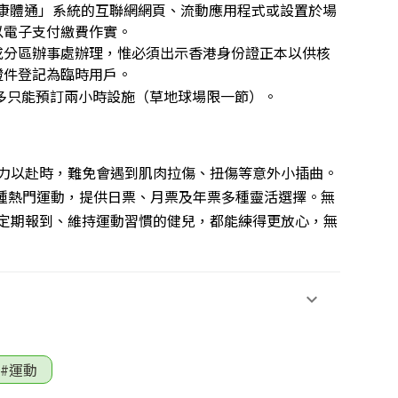
LAY 康體通」系統的互聯網網頁、流動應用程式或設置於場
以電子支付繳費作實。
或分區辦事處辦理，惟必須出示香港身份證正本以供核
證件登記為臨時用戶。
多只能預訂兩小時設施（草地球場限一節）。
力以赴時，難免會遇到肌肉拉傷、扭傷等意外小插曲。
0 種熱門運動，提供日票、月票及年票多種靈活選擇。無
定期報到、維持運動習慣的健兒，都能練得更放心，無
#運動