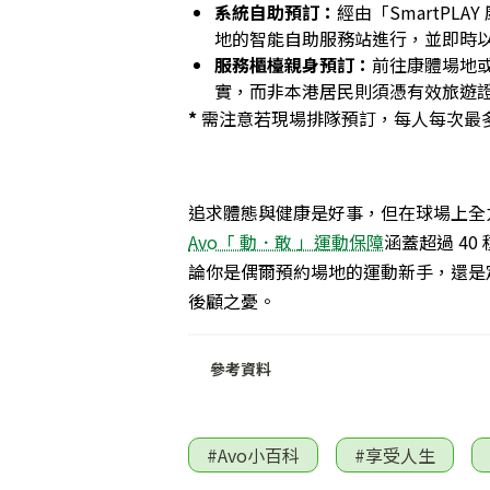
系統自助預訂
：
經由「SmartP
地的智能自助服務站進行，並即時
服務櫃檯親身預訂
：
前往康體場地
實，而非本港居民則須憑有效旅遊
*
需注意若現場排隊預訂，每人每次最
追求體態與健康是好事，但在球場上全
Avo「 動．敢 」運動保障
涵蓋超過 4
論你是偶爾預約場地的運動新手，還是
後顧之憂。
參考資料
#Avo小百科
#享受人生