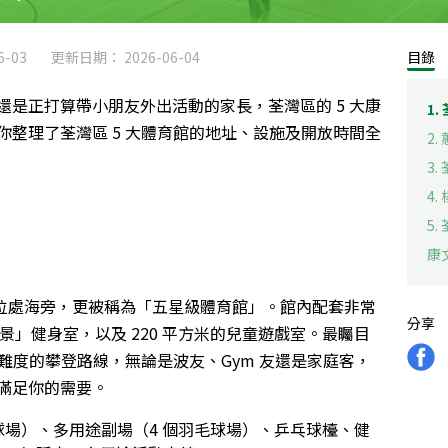
-03
更新日期： 2026-06-04
目錄
是正打算帶小朋友外出活動的家長，荃灣區的 5 大康
1.
整理了荃灣區 5 大體育館的地址、設施及開放時間全
2.
3
4
5
康
站兼位處海旁，更被稱為「五星級體育館」。館內配套非常
分享
海景」健身室，以及 220 平方米的兒童遊戲室。最矚目
同難度的攀登路線，無論是波友、Gym 友還是家庭客，
滿足你的需要。
球場）、多用途副場（4 個羽毛球場）、乒乓球檯、健