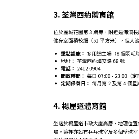
3. 荃灣西約體育館
位於麗城花園第 3 期旁，附近是海濱
健身室面積較細（51 平方米），但人
重點設施：
多用途主場（8 個羽毛
地址：
荃灣西約海安路 68 號
電話：
2412 0904
開放時間：
每日 07:00 - 23:0
定期保養日：
每月第 2 及第 4 個星期一 
4. 楊屋道體育館
坐落於楊屋道市政大廈高層，地理位置優
場。這裡亦設有乒乓球室及多個壁球室