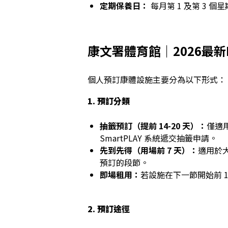
定期保養日：
每月第 1 及第 3 個星期一 
康文署體育館｜2026最新
個人預訂康體設施主要分為以下形式：
1.
預訂分類
抽籤預訂（提前
14-20
天）：
僅適用
SmartPLAY 系統遞交抽籤申請。
先到先得（用場前
7
天）：
適用於
預訂的段節。
即場租用：
若設施在下一節開始前 
2.
預訂途徑