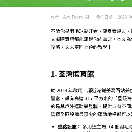
作者：Avo Team+AI
發佈日期： 2026-06
不論你是羽毛球愛好者、健身發燒友，還
文署體育館都能滿足你的需要。本文為你
攻略，文末更附上預約教學！
1. 荃灣體育館
於 2018 年啟用，鄰近港鐵荃灣西
豐富，設有高達 317 平方米的「星級
的是其戶外運動攀登牆，提供 5 條不
這個全區設備最頂尖的運動地標都可以
重點設施：
多用途主場（4 個羽毛