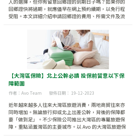
人的選擇，但你有留意回鄉證的到期日子嗎？如果你的
回鄉證快將過期，就應儘早在網上預約續期，以免行程
受阻。本文詳細介紹申請回鄉證的費用、所需文件及流
程，讓你輕鬆續期或補領回鄉證，暢通無阻往返內地。
【大灣區保險】北上公幹必讀 投保前留意以下保
障範圍
作者：Avo Team
發佈日期： 19-12-2023
近年越來越多人往來大灣區旅遊消費，兩地商貿往來亦
同時增加。無論旅行抑或北上出差公幹，背後的保障都
要「做到足」。不少保險公司推出大灣區的專屬旅遊保
障，重點涵蓋灣區的主要城市。以 Avo 的大灣區旅遊保
險為例，即日來回的保費只需 $11，已可為你提供基本