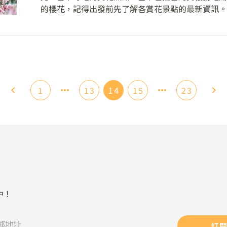
的櫻花，記得出發前先了解各賞花景點的最新資訊。
1
13
14
15
23
中！
訂