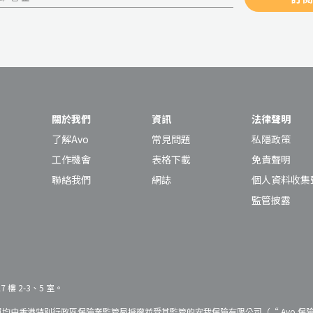
關於我們
資訊
法律聲明
了解Avo
常見問題
私隱政策
工作機會
表格下載
免責聲明
聯絡我們
網誌
個人資料收集
監管披露
樓 2-3、5 室。
保單均由香港特別行政區保險業監管局授權並受其監管的安我保險有限公司（“ Avo 保