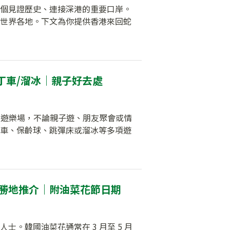
個見證歷史、連接深港的重要口岸。
世界各地。下文為你提供香港來回蛇
丁車/溜冰｜親子好去處
內遊樂場，不論親子遊、朋友聚會或情
車、保齡球、跳彈床或溜冰等多項遊
郊勝地推介｜附油菜花節日期
。韓國油菜花通常在 3 月至 5 月