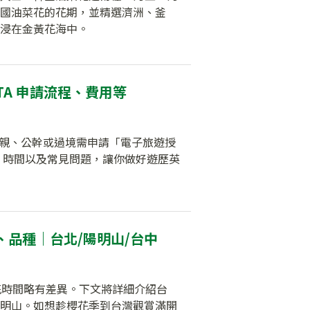
國油菜花的花期，並精選濟洲、釜
浸在金黃花海中。
TA 申請流程、費用等
遊、探親、公幹或過境需申請「電子旅遊授
步驟、時間以及常見問題，讓你做好遊歷英
、品種｜台北/陽明山/台中
開花時間略有差異。下文將詳細介紹台
明山。如想趁櫻花季到台灣觀賞滿開