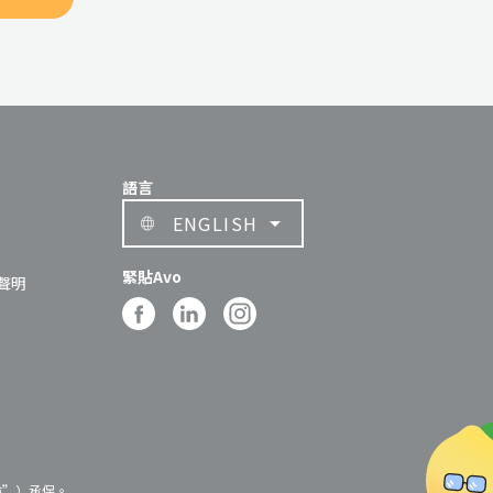
語言
ENGLISH
緊貼Avo
聲明
險”）承保。