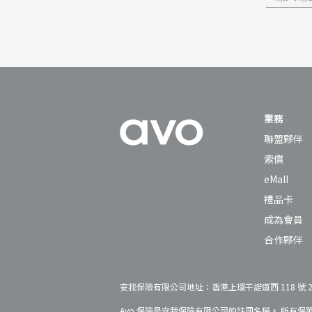
業務
聯盟夥伴
索償
eMall
禮品卡
成為會員
合作夥伴
安我保險有限公司地址：香港上環干諾道西 118 號 27 
Avo 保險是安我保險有限公司的註冊名稱。 所有