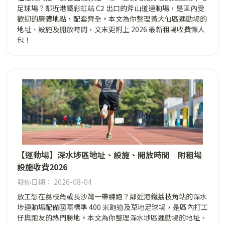
足球場？鄰近港鐵彩虹站 C2 出口的斧山道運動場，是區內受
歡迎的康體地點，配套齊全。本文為你整理黃大仙區運動場的
地址、設施及開放時間，文末更附上 2026 最新租場收費懶人
包！
【運動場】深水埗區地址、設施、開放時間｜附租場
設施收費2026
發佈日期： 2026-08-04
放工想在荔枝角或長沙灣一帶練跑？鄰近港鐵荔枝角站的深水
埗運動場配備國際標準 400 米跑道及草地足球場，是區內打工
仔與跑友的熱門勝地。本文為你整理深水埗區運動場的地址、