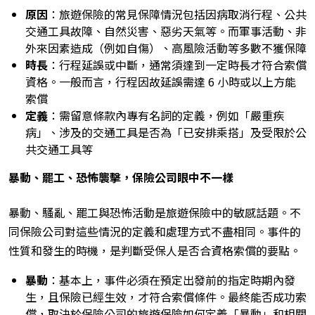
原因
：旅遊保險的常見保障情況包括因病取消行程、公共
交通工具故障、自然災害、惡劣天氣等。而軍事活動、非
外來因素造成（例如自傷）、高風險活動等多數不獲保障
時長
：行程延誤或中斷，通常須達到一定時長才符合索償
資格。一般而言，行程因故延誤需達 6 小時或以上方能
索償
定義
：需留意條款內專有名詞的定義，例如「嚴重疾
病」、涉及的交通工具是否為「已安排乘搭」及受限於公
共交通工具等
暴動、罷工、恐怖襲擊，保險公司眼中不一樣
暴動、騷亂、罷工與恐怖活動是旅遊保險中的敏感話題。不
同保險公司對這些情況的定義和處理方式不盡相同。事件的
性質和發生的時機，是判斷受保人是否合資格索償的要點。
暴動
：基本上，事件必須在預定出發前的指定時期內發
生，且保險已經生效，才符合索償條件。最終能否成功索
償，取決於保險公司的旅遊保險如何定義「暴動」和相關