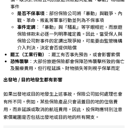
事件
是否不保事項
︰部份保險公司將「暴動」與戰爭、內
戰、革命、叛亂等軍事行動並列為不保事項
事件定調
︰「暴動」與「騷亂」等字眼相近，而旅遊
保險條款未必逐一列明準確定義。因此，當受保人與
保險公司對事件的定調出現爭拗，可能要由監管機構
介入判決，決定會否提供賠償
罷工（工業行動）
：罷工有否事先預告，或會影響索償
恐怖襲擊
︰大部份旅遊保險都會保障恐怖襲擊所致的傷亡
及醫療費用，但行程延誤、財物損失等則視乎保單而定
出發地 / 目的地發生都有影響
如果出發地或目的地發生上述事故，保險公司如何處理也會
有所不同。例如，某些保險產品只會涵蓋目的地的住宿費
用，而非延誤或取消的航班費用。因此，投保時應特別注意
索償範圍是否包括出發地或目的地的所有開支。