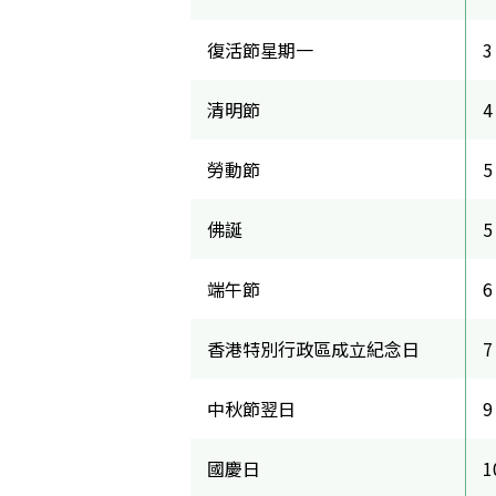
復活節星期一
3
清明節
4
勞動節
5
佛誕
5
端午節
6
香港特別行政區成立紀念日
7
中秋節翌日
9
國慶日
1