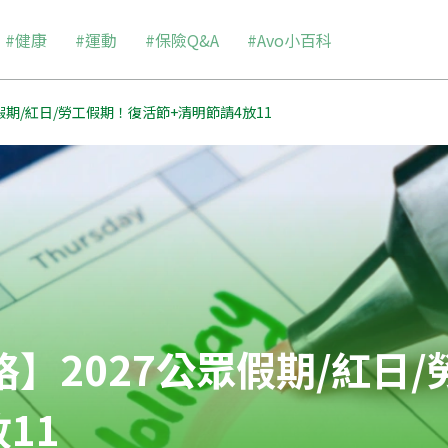
#健康
#運動
#保險Q&A
#Avo小百科
眾假期/紅日/勞工假期！復活節+清明節請4放11
略】2027公眾假期/紅日
11