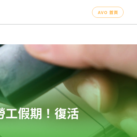
AVO 首頁
/勞工假期！復活