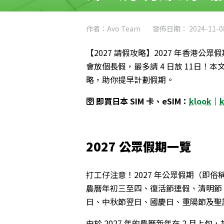
作者：Avo Team
發佈日期： 2024-11-0
【2027 請假攻略】2027 年香港公眾
會放個長假，最多請 4 日放 11日！
略，助你提早計劃假期。
🛜 即買日本 SIM 卡、eSIM：
klook
｜
2027
公眾假期一覽
打工仔注意！2027 年公眾假期（即俗
農曆年初三至四、復活節連假、清明節
日、中秋節翌日、國慶日、重陽節及聖
由於 2027 年的農曆新年在 2 月上旬，