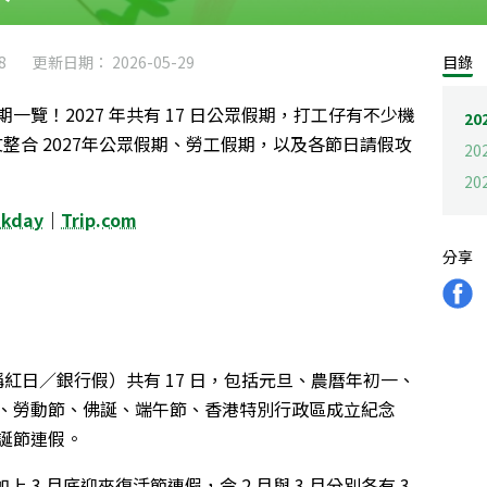
8
更新日期： 2026-05-29
目錄
假期一覽！2027 年共有 17 日公眾假期，打工仔有不少機
2
本文整合 2027年公眾假期、勞工假期，以及各節日請假攻
2
20
kkday
｜
Trip.com
分享
稱紅日／銀行假）共有 17 日，包括元旦、農曆年初一、
、勞動節、佛誕、端午節、香港特別行政區成立紀念
誕節連假。
加上 3 月底迎來復活節連假，令 2 月與 3 月分別各有 3