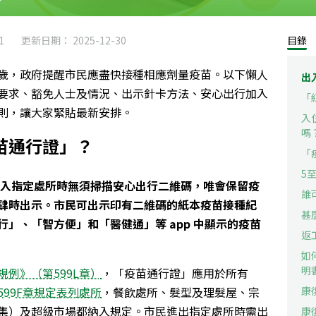
1
更新日期： 2025-12-30
目錄
歲，政府提醒市民應盡快接種相應劑量疫苗。以下懶人
出
要求、豁免人士及情況、出示針卡方法、安心出行加入
「
則，讓大家緊貼最新安排。
入
嗎
苗通行證」？
「
5
市民出入指定處所時無須掃描安心出行二維碼，唯會保留疫
誰
肆時出示。市民可出示印有二維碼的紙本疫苗接種紀
甚
」、「智方便」和「醫健通」等 app 中顯示的疫苗
返
如
明
例》（第599L章）
，「疫苗通行證」應用於所有
599F章規定表列處所
，餐飲處所、髮型及理髮屋、宗
康
集）及超級市場都納入規定。市民進出指定處所時需出
康