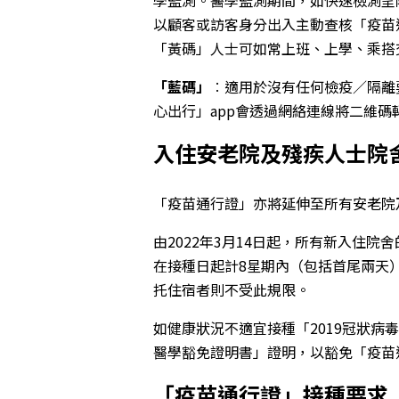
以顧客或訪客身分出入主動查核「疫苗
「黃碼」人士可如常上班、上學、乘搭
「藍碼」
︰
適用於沒有任何檢疫／隔離
心出行」app會透過網絡連線將二維碼
入住安老院及殘疾人士院
「疫苗通行證」亦將延伸至所有安老院
由2022年3月14日起，所有新入住院
在接種日起計8星期內（包括首尾兩天
托住宿者則不受此規限。
如健康狀況不適宜接種「2019冠狀病
醫學豁免證明書」證明，以豁免「疫苗
「疫苗通行證」接種要求