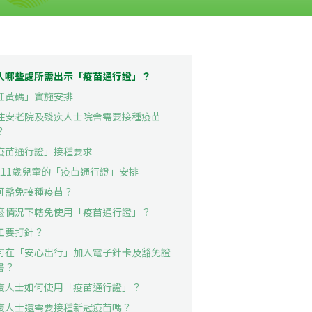
入哪些處所需出示「疫苗通行證」？
紅黃碼」實施安排
住安老院及殘疾人士院舍需要接種疫苗
？
疫苗通行證」接種要求
至11歲兒童的「疫苗通行證」安排
可豁免接種疫苗？
麼情況下轄免使用「疫苗通行證」？
工要打針？
何在「安心出行」加入電子針卡及豁免證
書？
復人士如何使用「疫苗通行證」？
復人士還需要接種新冠疫苗嗎？