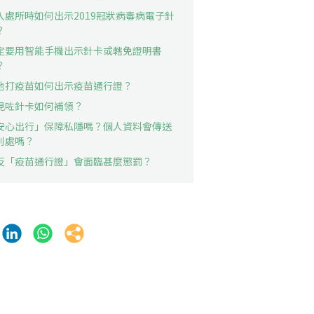
入處所時如何出示2019冠狀病毒病電子針
？
定要用智能手機出示針卡或轄免證明書
？
地打疫苗如何出示疫苗通行證？
見咗針卡如何補領？
安心出行」保障私隱嗎？個人資料會傳送
別處嗎？
反「疫苗通行證」會面臨甚麼懲罰？