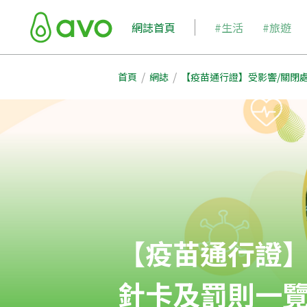
網誌首頁
#生活
#旅遊
/
/
首頁
網誌
【疫苗通行證】受影響/關閉
【疫苗通行證】
針卡及罰則一