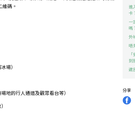
二維碼。
進
卡
一
嗎
外
唔
「
到
溜冰場）
違
）
分享
接場地的行人通道及觀眾看台等）
營）