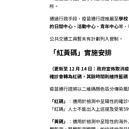
所。
通過行政手段，疫苗通行證推展至
學校
的日間中心、活動中心、青年中心
等，
公共交通工具暫未有計劃列入管制。
「紅黃碼」實施安排
（更新至 12 月 14 日：政府宣佈
確診會轉為紅碼，其餘時間則維持藍碼
疫苗通行證將以二維碼顏色區分傳染風
「紅碼」
︰
適用於檢測中呈陽性的確診
「紅碼」人士不能出入上述提及受第59
「黃碼」
︰
適用於檢測中呈陰性的海外
學監測。醫學監測期間，如快速檢測呈