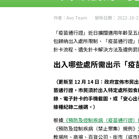
作者：Avo Team
發佈日期： 2022-10-2
「疫苗通行證」近日擴闊適用年齡至五
包歸納出入處所限制、「疫苗通行證」
針卡流程、遺失針卡解決方法及違例罰
出入哪些處所需出示「疫
（更新至 12 月 14 日：政府宣佈
苗通行證，市民須於出入特定處所如食
錄、電子針卡的手機截圖，或「安心出行
接種紀錄二維碼。）
根據
《預防及控制疾病（疫苗通行證）規
《預防及控制疾病（禁止聚集）規例》
教場所、商場、百貨公司、街市（或市