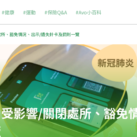
#健康
#運動
#保險Q&A
#Avo小百科
處所、豁免情況、出示/遺失針卡及罰則一覽
受影響/關閉處所、豁免情
覽