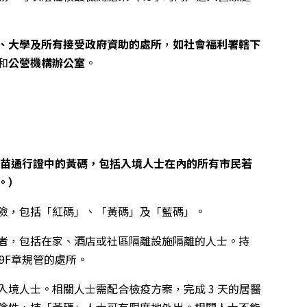
、大學及所有接受政府資助的處所
，
如社會福利署轄下
和
公營機構辦公室
。
取消疫苗通行證中的黃碼，包括入境人士在內的所有市民若
。）
險，包括「紅碼」、「黃碼」及「藍碼」。
者，包括在家、酒店或社區隔離設施隔離的人士。持
9F章規管的處所。
入境人士。相關人士需配合檢疫方案，完成 3 天的居醫
陰性，持「黃碼」人士可有限度地外出。相關人士不能