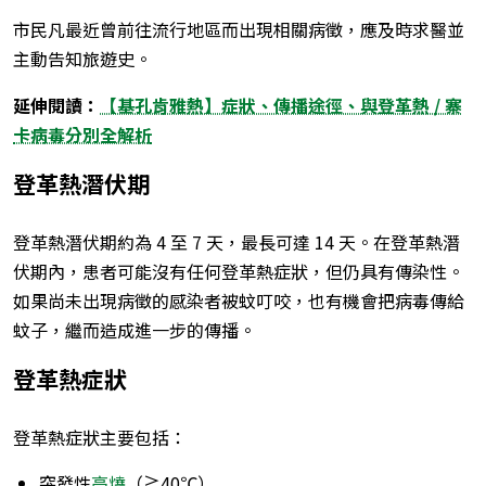
市民凡最近曾前往流行地區而出現相關病徵，應及時求醫並
主動告知旅遊史。
延伸閱讀：
【基孔肯雅熱】症狀、傳播途徑、與登革熱 / 寨
卡病毒分別全解析
登革熱潛伏期
登革熱潛伏期約為 4 至 7 天，最長可達 14 天。在登革熱潛
伏期內，患者可能沒有任何登革熱症狀，但仍具有傳染性。
如果尚未出現病徵的感染者被蚊叮咬，也有機會把病毒傳給
蚊子，繼而造成進一步的傳播。
登革熱症狀
登革熱症狀主要包括：
突發性
高燒
（≧40℃）