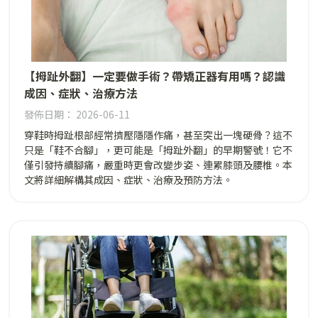
【拇趾外翻】一定要做手術？帶矯正器有用嗎？認識
成因、症狀、治療方法
發佈日期： 2026-06-11
穿鞋時拇趾根部經常擠壓隱隱作痛，甚至突出一塊硬骨？這不
只是「鞋不合腳」，更可能是「拇趾外翻」的早期警號！它不
僅引發持續腳痛，嚴重時更會改變步姿、連累膝頭及腰椎。本
文將詳細解構其成因、症狀、治療及預防方法。