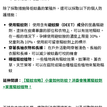
除了採取措施降低蚊蟲的繁殖外，還可以採取以下的個人防
護措施：
使用驅蚊劑：
使用含有
避蚊胺（DEET）成分
的昆蟲驅避
劑，塗抹在皮膚暴露的部位和衣物上，可以有效地驅蚊。
在一般的情況下，孕婦使用避蚊胺的濃度上限是 30%，
兒童則為 10%，使用前可留意驅蚊劑上的標示
穿著長袖衣物和長褲：
在戶外活動時穿著淺色、長袖的
衣服和長褲，可以減少被蚊蟲叮咬的機會
種植驅蚊植物：
一些植物具有驅蚊效果，如薄荷、薰衣
草、天竺葵等，可以在庭院或陽台種植這些植物來幫助驅
蚊
延伸閱讀：
【驅蚊攻略】小童如何防蚊？消委會推薦驅蚊劑
+家居驅蚊植物！