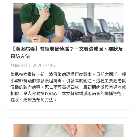
【漢坦病毒】會經老鼠傳播？一文看清成因、症狀及
預防方法
發佈日期： 2026-07-07
繼尼帕病毒後，新一波傳染病恐慌再度襲來。日前大西洋一艘
小型郵輪疑似爆發漢坦病毒，引發高度關注。這種主要經老鼠
傳播的致命病毒，死亡率可高達四成，且初期病徵與普通流感
相似，令人容易掉以輕心。本文將解構漢坦病毒的傳播途徑、
症狀、治療及預防方法。