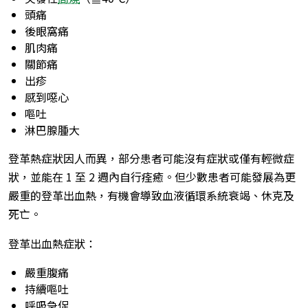
頭痛
後眼窩痛
肌肉痛
關節痛
出疹
感到噁心
嘔吐
淋巴腺腫大
登革熱症狀因人而異，部分患者可能沒有症狀或僅有輕微症
狀，並能在 1 至 2 週內自行痊癒。但少數患者可能發展為更
嚴重的登革出血熱，有機會導致血液循環系統衰竭、休克及
死亡。
登革出血熱症狀：
嚴重腹痛
持續嘔吐
呼吸急促