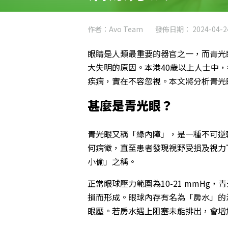
作者：Avo Team
發佈日期： 2024-04-2
眼睛是人類最重要的器官之一，而青光
大失明的原因。本港40歲以上人士中，
疾病，實在不容忽視。本文將分析青光
甚麼是青光眼？
青光眼又稱「綠內障」，是一種不可逆
何病徵，直至患者發現視野受損及視力
小偷」之稱。
正常眼球壓力範圍為10-21 mmH
損而形成。眼球內存有名為「房水」的
眼壓。若房水遇上阻塞未能排出，會增