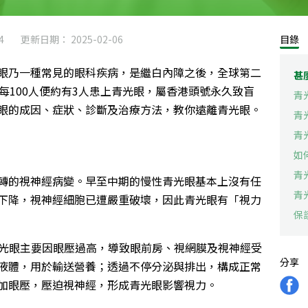
4
更新日期： 2025-02-06
目錄
眼乃一種常見的眼科疾病，是繼白內障之後，全球第二
甚
每100人便約有3人患上青光眼，屬香港頭號永久致盲
青
眼的成因、症狀、診斷及治療方法，教你遠離青光眼。
青
青
如
青
轉的視神經病變。早至中期的慢性青光眼基本上沒有任
青
下降，視神經細胞已遭嚴重破壞，因此青光眼有「視力
保
g，青光眼主要因眼壓過高，導致眼前房、視網膜及視神經受
分享
液體，用於輸送營養；透過不停分泌與排出，構成正常
加眼壓，壓迫視神經，形成青光眼影響視力。