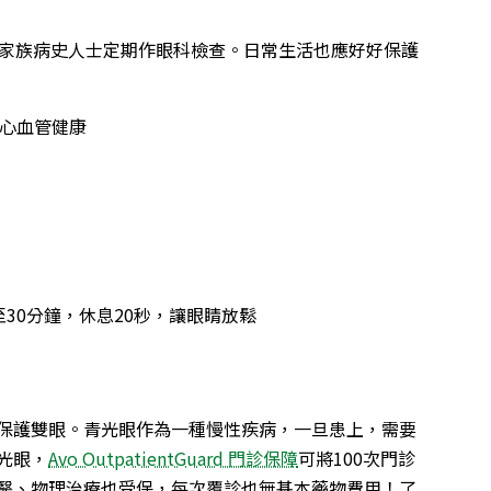
有家族病史人士定期作眼科檢查。日常生活也應好好保護
化心血管健康
30分鐘，休息20秒，讓眼睛放鬆
保護雙眼。青光眼作為一種慢性疾病，一旦患上，需要
光眼，
Avo OutpatientGuard 門診保障
可將100次門診
醫、物理治療也受保，每次覆診也無基本藥物費用！了