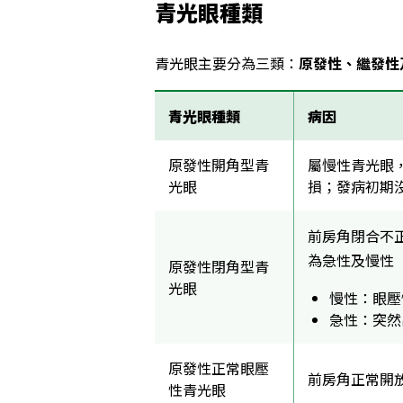
青光眼種類
青光眼主要分為三類：
原發性、繼發性
青光眼種類
病因
原發性開角型青
屬慢性青光眼
光眼
損；發病初期
前房角閉合不
為急性及慢性
原發性閉角型青
光眼
慢性：眼壓
急性：突然
原發性正常眼壓
前房角正常開
性青光眼