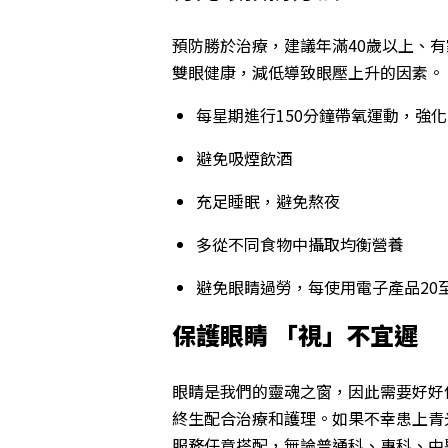
預防勝於治療，建議年滿40歲以上、
雙眼健康，減低導致眼壓上升的因素。
每星期進行150分鐘帶氧運動，強
避免吸煙飲酒
充足睡眠，避免熬夜
多從不同食物中攝取均衡營養
避免眼睛過勞，每使用電子產品20至
保護眼睛 「視」不宜遲
眼睛是我們的靈魂之窗，因此需要好好
終生配合治療和護理。如果不幸患上青
服務任意搭配，無論普通科、專科、中