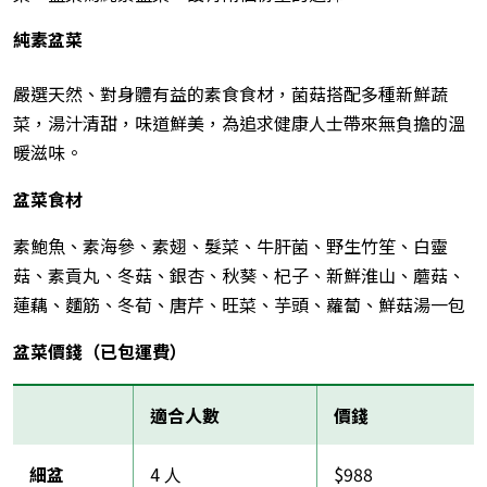
純素盆菜
嚴選天然、對身體有益的素食食材，菌菇搭配多種新鮮蔬
菜，湯汁清甜，味道鮮美，為追求健康人士帶來無負擔的溫
暖滋味。
盆菜食材
素鮑魚、素海參、素翅、髮菜、牛肝菌、野生竹笙、白靈
菇、素貢丸、冬菇、銀杏、秋葵、杞子、新鮮淮山、蘑菇、
蓮藕、麵筋、冬荀、唐芹、旺菜、芋頭、蘿蔔、
鮮菇湯一包
盆菜價錢（已包運費）
適合人數
價錢
細盆
4 人
$988