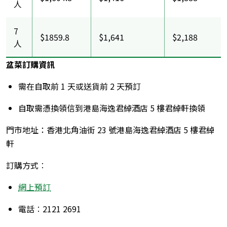
人
7
$1859.8
$1,641
$2,188
人
盆菜訂購資訊
需在自取前 1 天或送貨前 2 天預訂
自取需憑換領信到港島海逸君綽酒店 5 樓君綽軒換領
門市地址：香港北角油街 23 號港島海逸君綽酒店 5 樓君綽
軒
訂購方式︰
網上預訂
電話︰2121 2691