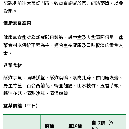
記親身前往大美督門市、致電查詢或於官方網站落單，以免
受騙。
健康素食盆菜
健康素食盆菜為新鮮即日製造，設中盆及大盆兩種份量。盆
菜食材以傳統齋素為主，適合重視健康及口味較淡的素食人
士。
盆菜食材
酥炸芋魚、鹵味拼盤、酥炸燒鴨、素肉扎蹄、佛門羅漢齋、
野生竹笙、百合西蘭花、蠔皇麵筋、山水枝竹、五香芋頭、
蠔油花菇、清甜沙葛、清湯蘿蔔
盆菜價錢（平日）
自取價（9
原價
車送價