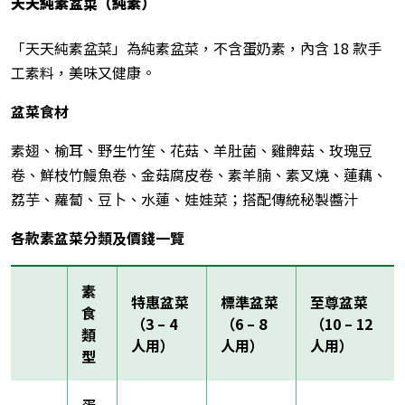
天天純素盆菜（純素）
「天天純素盆菜」為純素盆菜，不含蛋奶素，內含 18 款手
工素料，美味又健康。
盆菜食材
素翅、榆耳、野生竹笙、花菇、羊肚菌、雞髀菇、玫瑰豆
卷、鮮枝竹鰻魚卷、金菇腐皮卷、素羊腩、素叉燒、蓮藕、
荔芋、蘿蔔、豆卜、水蓮、娃娃菜；搭配傳統秘製醬汁
各款素盆菜分類及價錢一覽
素
特惠盆菜
標準盆菜
至尊盆菜
食
（3 – 4
（6 – 8
（10 – 12
類
人用）
人用）
人用）
型
蛋