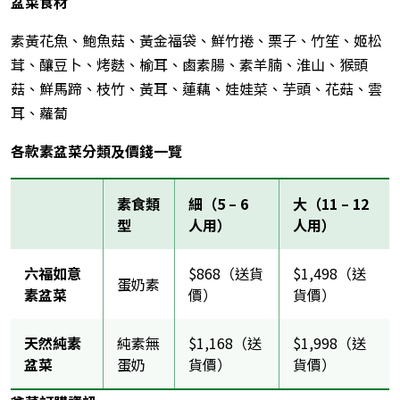
盆菜
食材
素黃花魚、鮑魚菇、黃金福袋、鮮竹捲、栗子、竹笙、姬松
茸、釀豆卜、烤麩、榆耳、鹵素腸、素羊腩、淮山、猴頭
菇、鮮馬蹄、枝竹、黃耳、蓮藕、娃娃菜、芋頭、花菇、雲
耳、蘿蔔
各款素盆菜分類及價錢一覽
素食類
細（5 – 6
大（11 – 12
型
人用）
人用）
六福如意
$868（送貨
$1,498（送
蛋奶素
素盆菜
價）
貨價）
天然純素
純素無
$1,168（送
$1,998（送
盆菜
蛋奶
貨價）
貨價）