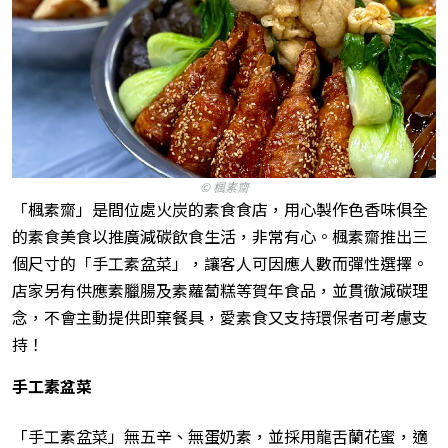
©
楓素齋
「楓素齋」是間位處火炭的素食食店，用心製作色香味俱全
的素食美食以推廣減碳飲食生活，非常有心。楓素齋推出三
個尺寸的「手工素盆菜」，讓客人可因應人數而彈性選擇。
店家另有供應素臘腸及素蘿蔔糕等賀年食品，並貫徹減碳理
念，不會主動提供即棄餐具，愛素食又支持環保者可考慮支
持！
手工素盆菜
「手工素盆菜」無五辛、無蛋奶素，並採用龍舌蘭花蜜，適