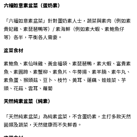
六福如意素盆菜
（蛋奶素）
「六福如意素盆菜」針對蛋奶素人士，蔬菜與素肉（例如素
貴妃雞、素琵琶鴨等）/ 素海鮮（例如素大蝦、素鮑魚仔
等）各半，平衡各人需要。
盆菜
食材
素鮑魚、素仙味雞、黃金福袋、素琵琶鴨，素大蝦、富貴素
魚、素圓蹄、素蟹柳、素魚片、牛蒡揚、素羊腩、素牛丸、
素魚蛋、猴頭菇、豆卜、枝竹、黃耳、蓮藕、娃娃菜、芋
頭、花菇、雲耳、蘿蔔
天然純素盆菜（純素）
「天然純素盆菜」為純素盆菜，不含蛋奶素，主打多款天然
菌類及蔬菜，天然健康而不失鮮香。