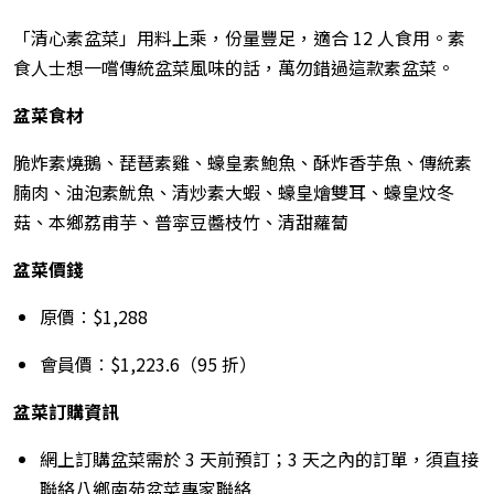
「清心素盆菜」用料上乘，份量豐足，適合 12 人食用。素
食人士想一嚐傳統盆菜風味的話，萬勿錯過這款素盆菜。
盆菜食材
脆炸素燒鵝、琵琶素雞、蠔皇素鮑魚、酥炸香芋魚、傳統素
腩肉、油泡素魷魚、清炒素大蝦、蠔皇燴雙耳、蠔皇炆冬
菇、本鄉荔甫芋、普寜豆醬枝竹、清甜蘿蔔
盆菜價錢
原價︰$1,288
會員價︰$1,223.6（95 折）
盆菜訂購資訊
網上訂購盆菜需於 3 天前預訂；3 天之內的訂單，須直接
聯絡八鄉南苑盆菜專家聯絡