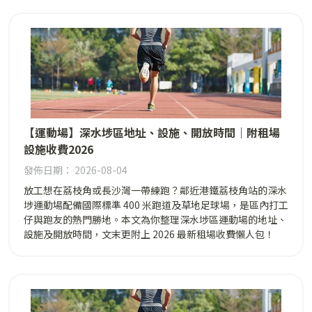
【運動場】深水埗區地址、設施、開放時間｜附租場
設施收費2026
發佈日期： 2026-08-04
放工想在荔枝角或長沙灣一帶練跑？鄰近港鐵荔枝角站的深水
埗運動場配備國際標準 400 米跑道及草地足球場，是區內打工
仔與跑友的熱門勝地。本文為你整理深水埗區運動場的地址、
設施及開放時間，文末更附上 2026 最新租場收費懶人包！