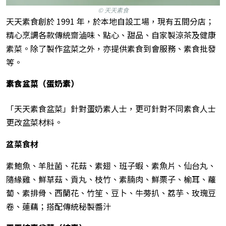
© 天天素食
天天素食創於 1991 年，於本地自設工場，現有五間分店；
精心烹調各款傳統齋滷味、點心、甜品、自家製涼茶及健康
素菜。除了製作盆菜之外，亦提供素食到會服務、素食批發
等。
素食盆菜（蛋奶素）
「天天素食盆菜」針對蛋奶素人士，更可針對不同素食人士
更改盆菜材料。
盆菜食材
素鮑魚、羊肚菌、花菇、素翅、班子蝦、素魚片、仙台丸、
隨緣雞、鮮草菇、貢丸、枝竹、素腩肉、鮮栗子、榆耳、蘿
蔔、素排骨、西蘭花、竹笙、豆卜、牛蒡扒、荔芋、玫瑰豆
卷、蓮藕；搭配傳統秘製醬汁