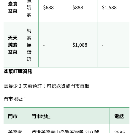
素食
奶
$688
$888
$1,588
盆菜
素
純
天天
素
純素
無
-
$1,088
-
盆菜
蛋
奶
盆菜訂購資訊
需最少 3 天前預訂；可選送貨或門市自取
門市地址︰
門市
門市地址
電話
荃灣富
香港荃灣青山公路荃灣段 210 號
2595