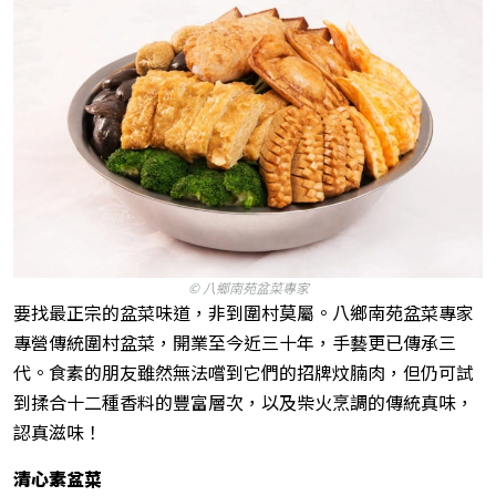
©
八鄉南苑盆菜專家
要找最正宗的盆菜味道，非到圍村莫屬。八鄉南苑盆菜專家
專營傳統圍村盆菜，開業至今近三十年，手藝更已傳承三
代。食素的朋友雖然無法嚐到它們的招牌炆腩肉，但仍可試
到揉合十二種香料的豐富層次，以及柴火烹調的傳統真味，
認真滋味！
清心素盆菜