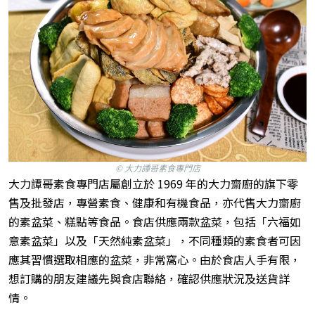
© 大力譚哥素食專門店
大力譚哥素食專門店屬創立於 1969 年的大力齋廚的旗下零
售及批發店，專營素食、健康和有機食品，亦代售大力齋廚
的素盆菜、糕點等食品。食店供應兩款盆菜，包括「六福如
意素盆菜」以及「天然純素盆菜」，不同種類的素食者可因
應其習慣選取相應的盆菜，非常窩心。由於食店人手有限，
想訂購的朋友建議先與食店聯絡，確認供應狀況及送貨詳
情。