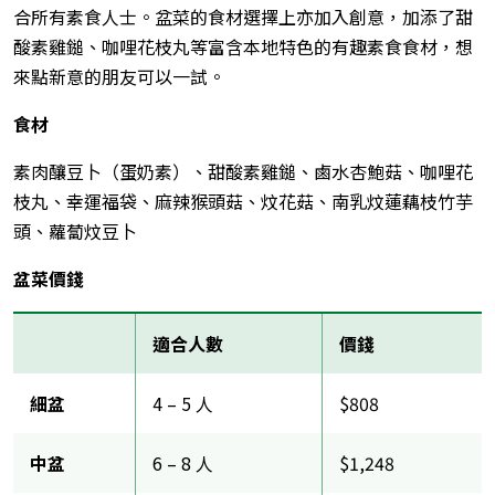
合所有素食人士。盆菜的食材選擇上亦加入創意，加添了甜
酸素雞鎚、咖哩花枝丸等富含本地特色的有趣素食食材，想
來點新意的朋友可以一試。
食材
素肉釀豆卜（蛋奶素）、甜酸素雞鎚、鹵水杏鮑菇、咖哩花
枝丸、幸運福袋、麻辣猴頭菇、炆花菇、南乳炆蓮藕枝竹芋
頭、蘿蔔炆豆卜
盆菜價錢
適合人數
價錢
細盆
4 – 5 人
$808
中盆
6 – 8 人
$1,248