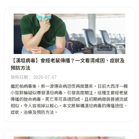
【漢坦病毒】會經老鼠傳播？一文看清成因、症狀及
預防方法
發佈日期： 2026-07-07
繼尼帕病毒後，新一波傳染病恐慌再度襲來。日前大西洋一艘
小型郵輪疑似爆發漢坦病毒，引發高度關注。這種主要經老鼠
傳播的致命病毒，死亡率可高達四成，且初期病徵與普通流感
相似，令人容易掉以輕心。本文將解構漢坦病毒的傳播途徑、
症狀、治療及預防方法。