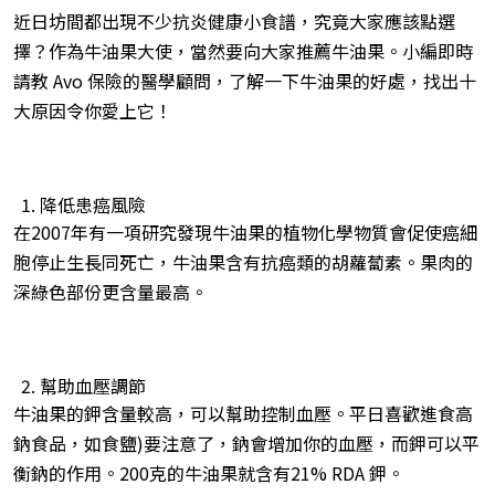
近日坊間都出現不少抗炎健康小食譜，究竟大家應該點選
擇？作為牛油果大使，當然要向大家推薦牛油果。小編即時
請教 Avo 保險的醫學顧問，了解一下牛油果的好處，找出十
大原因令你愛上它！
降低患癌風險
在2007年有一項研究發現牛油果的植物化學物質會促使癌細
胞停止生長同死亡，牛油果含有抗癌類的胡蘿蔔素。果肉的
深綠色部份更含量最高。
幫助血壓調節
牛油果的鉀含量較高，可以幫助控制血壓。平日喜歡進食高
鈉食品，如食鹽)要注意了，鈉會增加你的血壓，而鉀可以平
衡鈉的作用。200克的牛油果就含有21% RDA 鉀。