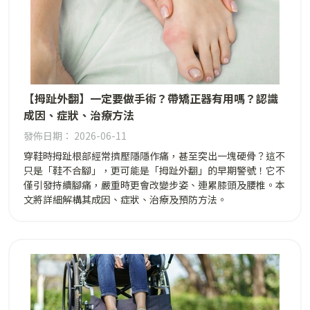
【拇趾外翻】一定要做手術？帶矯正器有用嗎？認識
成因、症狀、治療方法
發佈日期： 2026-06-11
穿鞋時拇趾根部經常擠壓隱隱作痛，甚至突出一塊硬骨？這不
只是「鞋不合腳」，更可能是「拇趾外翻」的早期警號！它不
僅引發持續腳痛，嚴重時更會改變步姿、連累膝頭及腰椎。本
文將詳細解構其成因、症狀、治療及預防方法。