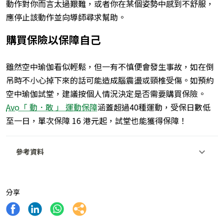
動作對你而言太過艱難，或者你在某個姿勢中感到不舒服，
應停止該動作並向
導師
尋求幫助。
購買保險以保障自己
雖然空中瑜伽看似輕鬆，但一有不慎便會發生事故，如在倒
吊時不小心掉下來的話可能造成腦震盪或頸椎受傷。如預約
空中瑜伽試堂，建議按個人情況決定是否需要購買保險。
Avo「 動．敢 」 運動保障
涵蓋超過40種運動，受保日數低
至一日，單次保障 16 港元起，試堂也能獲得保障！
參考資料
分享