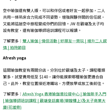
空中瑜伽還有雙人版
，可以
和伴侶或者好友一起參加，二人
共用一條吊床合力完成不同姿勢，增強與夥伴間的信任感，
又能將這趟空中旅程變成你們的回憶。JW 在觀塘及太子均
設有教室，還有瑜伽導師培訓課程可以報讀。
了解更多：
雙人瑜伽 | 情侶活動 | 好朋友一齊玩 | 增升二人感
情 | 拍拖節目
Afresh yoga
這間瑜伽教室有兩間分店，分別位於觀塘及太子。課程種類
繁多，試堂費用低至 $140，讓你能摸索哪種瑜伽更適合自
己。此外，教室位置接近港鐵站，方便放學或放工後前往。
了解更多：
Afresh Yoga 香港瑜伽普拉提中心 | 瑜伽新手入門
| 瑜伽導師培訓課程 | 觀塘皇廷廣場(華嫂樓上)及太子商業大
廈(花墟旁)