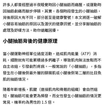
許多人都曾經歷過半夜睡覺時因小腿抽筋而痛醒，或運動時
因抽筋劇痛而腳步停頓。其實，各個時段發生的小腿抽筋，
背後原因大有不同，部分甚至是健康警號！本文將逐一破解
小腿容易抽筋的原因以及潛伏的健康訊號，並分享腳抽筋的
處理及舒緩方法，助你遠離困擾。
小腿抽筋背後的健康原理
當小腿運動神經單位過度活動，造成肌肉能量（ATP）消
耗，細胞就有可能累積過多鈣離子，導致肌肉無法放鬆而不
自主收縮，引發劇烈疼病。一般常說的「小腿抽筋」，多指
發生在小腿後側最外層的腓腸肌或小腿後側第二層的比目魚
肌的抽筋情況。
隨着年齡增長，肌腱（連接肌肉和骨骼的組織）會自然縮
短，腿抽筋可能會更為頻發。而女性發生小腿抽筋的情況更
常見，機率約為男性的 1.5 倍。