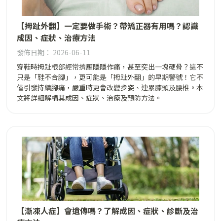
【拇趾外翻】一定要做手術？帶矯正器有用嗎？認識
成因、症狀、治療方法
發佈日期： 2026-06-11
穿鞋時拇趾根部經常擠壓隱隱作痛，甚至突出一塊硬骨？這不
只是「鞋不合腳」，更可能是「拇趾外翻」的早期警號！它不
僅引發持續腳痛，嚴重時更會改變步姿、連累膝頭及腰椎。本
文將詳細解構其成因、症狀、治療及預防方法。
【漸凍人症】會遺傳嗎？了解成因、症狀、診斷及治