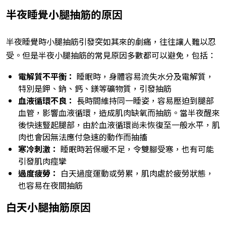
半夜睡覺小腿抽筋的原因
半夜睡覺時小腿抽筋引發突如其來的劇痛，往往讓人難以忍
受。但是半夜小腿抽筋的常見原因多數都可以避免，包括：
電解質不平衡：
睡眠時，身體容易流失水分及電解質，
特別是鉀、鈉、鈣、鎂等礦物質，引發抽筋
血液循環
不良：
長時間維持同一睡姿，容易壓迫到腿部
血管，影響血液循環，造成肌肉缺氧而抽筋。當半夜醒來
後快速豎起腿部，由於血液循環尚未恢復至一般水平，肌
肉也會因無法應付急速的動作而抽搐
寒冷刺激：
睡眠時若保暖不足，令雙腳受寒，也有可能
引發肌肉痙攣
過度疲勞：
白天過度運動或勞累，肌肉處於疲勞狀態，
也容易在夜間抽筋
白天小腿抽筋原因