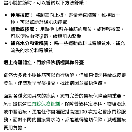
當小腿抽筋時，可以嘗試以下方法舒緩：
伸展拉筋：
將腳掌向上扳，盡量伸直膝蓋，維持數十
秒，可以幫助舒緩肌肉痙攣
熱敷或按摩：
用熱毛巾敷在抽筋的部位，或輕輕按摩，
可以促進血液循環，緩解肌肉緊繃
補充水分和電解質：
喝一些運動飲料或電解質水，補充
流失的水分和電解質
遇上奇難雜症，門診保險積極與你分憂
雖然大多數小腿抽筋可以自行緩解，但如果情況持續或反覆
發生，建議及早就醫檢查，找出病因並盡快治療。
面對各種突如其來的疾病，擁有完善的醫療保障至關重要。
Avo 提供彈性
門診保險計劃
，保障普通科定專科、物理治療
或中醫治療，更能任你自選配搭高達100 次指定醫療門診服
務，面對不同的醫療需求時，都能獲得適切保障，減輕醫療
費用負擔。