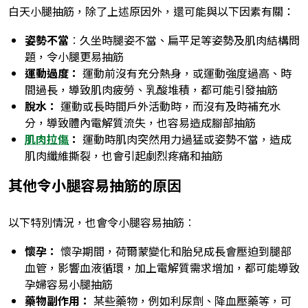
白天小腿抽筋，除了上述原因外，還可能與以下因素有關：
姿勢不當
︰久坐時腿姿不當、扁平足等姿勢及肌肉結構問
題，令小腿更易抽筋
運動過度：
運動前沒有充分熱身，或運動強度過高、時
間過長，導致肌肉疲勞、乳酸堆積，都可能引發抽筋
脫水：
運動或長時間戶外活動時，而沒有及時補充水
分，導致體內電解質流失，也容易造成腳部抽筋
肌肉拉傷
：
運動時肌肉突然用力過猛或姿勢不當，造成
肌肉纖維撕裂，也會引起劇烈疼痛和抽筋
其他令小腿容易抽筋的原因
以下特別情況，也會令小腿容易抽筋︰
懷孕：
懷孕期間，荷爾蒙變化和胎兒成長會壓迫到腿部
血管，影響血液循環，加上電解質需求增加，都可能導致
孕婦容易小腿抽筋
藥物副作用：
某些藥物，例如利尿劑、降血壓藥等，可