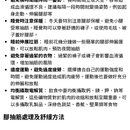
成血液循環不良，建議每隔一段時間就變換姿勢，例如起
身走動、伸展腿部等
睡覺時注意保暖
： 冬天要特別注意腿部保暖，避免小腿
受寒抽筋。睡覺時可以穿著舒適的襪子，或使用毛毯、被
子蓋好腿部。
睡前伸展拉筋
： 睡前花幾分鐘做一些簡單的腿部伸展運
動，可以放鬆肌肉，預防夜間抽筋
避免穿著過緊的衣物
： 過緊的褲子或襪子會影響血液循
環，增加抽筋的風險
適度運動，避免過度疲勞
： 選擇適合自己的運動強度和
時間，避免運動過度造成肌肉疲勞。運動後也要做好充分
的伸展和放鬆
均衡攝取電解質
： 飲食中要均衡攝取鈣、鎂、鉀、鈉等
電解質，這些礦物質對於肌肉的收縮和放鬆至關重要。可
以多攝取乳製品、深綠色蔬菜、香蕉、堅果類等食物
腳抽筋處理及舒緩方法