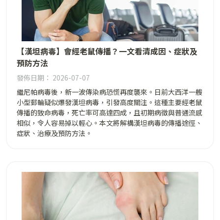
【漢坦病毒】會經老鼠傳播？一文看清成因、症狀及
預防方法
發佈日期： 2026-07-07
繼尼帕病毒後，新一波傳染病恐慌再度襲來。日前大西洋一艘
小型郵輪疑似爆發漢坦病毒，引發高度關注。這種主要經老鼠
傳播的致命病毒，死亡率可高達四成，且初期病徵與普通流感
相似，令人容易掉以輕心。本文將解構漢坦病毒的傳播途徑、
症狀、治療及預防方法。