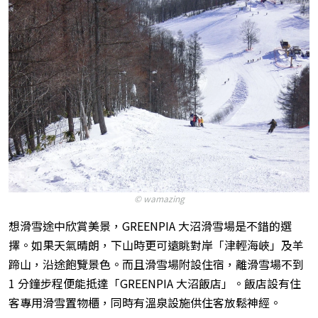
© wamazing
想滑雪途中欣賞美景，GREENPIA 大沼滑雪場是不錯的選
擇。如果天氣晴朗，下山時更可遠眺對岸「津輕海峽」及羊
蹄山，沿途飽覽景色。而且滑雪場附設住宿，離滑雪場不到
1 分鐘步程便能抵達「GREENPIA 大沼飯店」。飯店設有住
客專用滑雪置物櫃，同時有溫泉設施供住客放鬆神經。