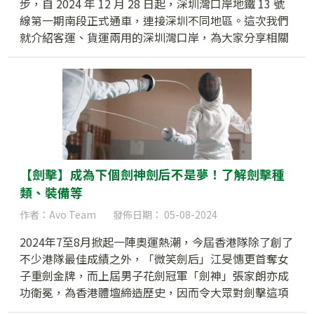
步，自 2024 年 12 月 28 日起，深圳灣口岸地鐵 13 號
線第一期南段正式通車，連接深圳不同地區。這次我們
就介紹客運、貨運兩用的深圳灣口岸，為大家分享相關
資訊、鄰近好去處等。
【劍擊】成為下個劍神劍后不是夢！了解劍擊種
類、裝備等
作者：Avo Team
發佈日期： 05-08-2024
2024年7至8月掀起一陣奧運熱潮，今屆香港隊除了創了
不少港隊最佳成績之外，「微笑劍后」江旻憓更首奪女
子重劍金牌，而上屆男子花劍冠軍「劍神」張家朗亦成
功衛冕，為香港體壇締造歷史，因而令大眾對劍擊這項
運動充滿好奇。本文將為大家簡介劍擊知識，包括種