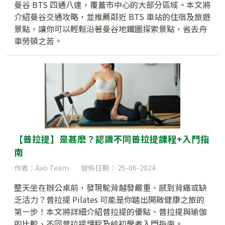
曼谷 BTS 四通八達，覆蓋市中心的大部分區域。本文將
介紹曼谷交通攻略，並推薦鄰近 BTS 車站的住宿及旅遊
景點，讓你可以輕鬆沿著曼谷地鐵圖探索景點，省去舟
車勞頓之苦。
【普拉提】是甚麽？認識不同普拉提課程+入門指
南
作者：Avo Team
發佈日期： 25-06-2024
整天坐在辦公桌前，發現駝背越發嚴重、感到背痛或缺
乏活力？普拉提 Pilates 可能是你踏出開啟健康之旅的
第一步！本文將詳細介紹普拉提的優點、普拉提與瑜伽
的比較、不同普拉提課程及給初學者入門指南。