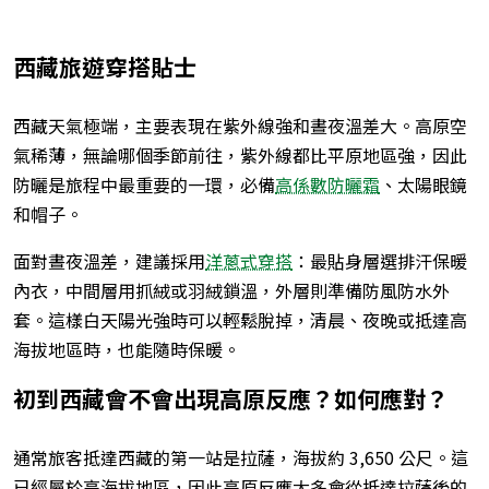
西藏旅遊穿搭貼士
西藏天氣極端，主要表現在紫外線強和晝夜溫差大。高原空
氣稀薄，無論哪個季節前往，紫外線都比平原地區強，因此
防曬是旅程中最重要的一環，必備
高係數防曬霜
、太陽眼鏡
和帽子。
面對晝夜溫差，建議採用
洋蔥式穿搭
：最貼身層選排汗保暖
內衣，中間層用抓絨或羽絨鎖溫，外層則準備防風防水外
套。這樣白天陽光強時可以輕鬆脫掉，清晨、夜晚或抵達高
海拔地區時，也能隨時保暖。
初到西藏會不會出現高原反應？如何應對？
通常旅客抵達西藏的第一站是拉薩，海拔約 3,650 公尺。這
已經屬於高海拔地區，因此高原反應大多會從抵達拉薩後的