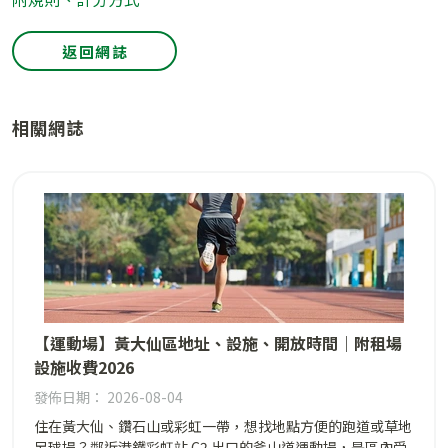
返回網誌
相關網誌
【運動場】黃大仙區地址、設施、開放時間｜附租場
設施收費2026
發佈日期： 2026-08-04
住在黃大仙、鑽石山或彩虹一帶，想找地點方便的跑道或草地
足球場？鄰近港鐵彩虹站 C2 出口的斧山道運動場，是區內受