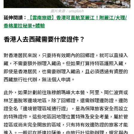
圖片來源：unsplash
延伸閱讀：
【雲南旅遊】香港可直航至麗江！附麗江/大理/
香格里拉秘景+體驗
香港人去西藏需要什麼證件？
對香港居民來說，只要持有效期內的回鄉證，就可以直接入
藏，不需要額外辦理入藏函。但如果打算持特區護照入藏，
即使是香港居民，也需要辦理入藏函，且必須透過有資歷的
西藏旅行社代辦，無法個人申請。
此外，如果計劃前往珠穆朗瑪峰大本營、阿里、岡仁波齊或
林芝墨脫等邊境地區，除了回鄉證，還需辦理邊防證。邊防
證全名「邊境管理區域通行證」，是為保障旅客安全而設立
的特殊證件。這些地區因地理位置特殊及安全考量，屬於管
控區或尚未完全開放的區域，只有持有效邊防證的旅客才能
進入。一般可在抵達拉薩後，由旅行社協助辦理，規定與內