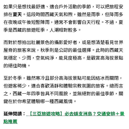
如果只是想找最舒適、適合戶外活動的季節，可以把旅程安
排在
夏天
。這段時間西藏天氣和煦，雖然是雨季，但降雨多
在夜晚或午後短暫陣雨，通常不會影響白天行程。不過，夏
季是西藏的旅遊旺季，人潮相對較多。
而對於想拍出壯麗景色的攝影愛好者，或是想清楚看見世界
屋脊的旅客來說，秋季則是公認的最佳選擇。此時的西藏天
氣穩定、少雨，空氣純淨，能見度極高，是觀賞高海拔景點
的絕佳時機。
至於冬季，雖然寒冷且部分高海拔景點可能因結冰而關閉，
但遊客稀少，適合喜歡清靜和體驗宗教氛圍的旅客。總而言
之，西藏一年四季皆具不同風貌，並無絕對的最佳季節，關
鍵在於你希望體驗哪一種西藏風情。
延伸閱讀：
【三亞旅遊攻略】必去蜈支洲島？交通安排＋景
點推薦