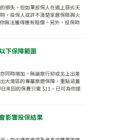
的損失。但如果投保人在遇上惡劣天
時，投保人或許不清楚家居保險與火
，令你無法獲得應有賠償。另外，投保時
意以下保障範圍
亦同時增加。無論旅行抑或北上出差
出大灣區的專屬旅遊保障，重點涵蓋
即日來回的保費只需 $11，已可為你提
或會影響投保結果
況，當中通常會提及身高或體重等健