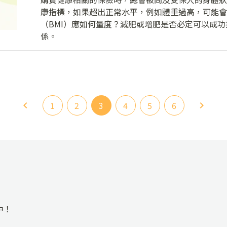
康指標，如果超出正常水平，例如體重過高，可能會
（BMI）應如何量度？減肥或增肥是否必定可以成
係。
1
2
3
4
5
6
中！