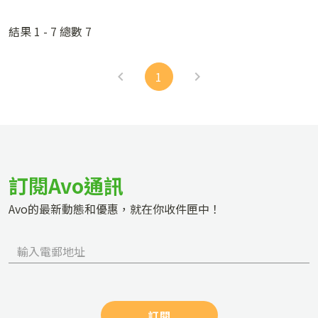
者，沒資格受人肯定。 努力工作 因為患者自覺是騙子，
每天過得更開心。
所以會更加努力工作，但這只是避免讓別人發現自己是
結果 1 - 7 總數 7
騙子。然而，努力工作甚至是工作狂的他們，會得到更
多的掌聲與肯定，會讓他們更害怕被別人發現自己是騙
1
子。即使客觀而言，他們都具備才能，但他們還是無法
把成功歸於自己，說服自己成功只是僥倖。 獨來獨往 獨
來獨往的人總是自己一個完成所有事情，也不擅長與人
交際。這種人會認為能力低下的人才需要尋求幫助，所
以分工合作是弱者才會做的事。當與他人共事的時候，
他們便會有種「事件的成功不是靠自己」的感覺，從而
訂閱Avo通訊
覺得自己是個騙子。 童年陰影 有學者指出，若童年時受
到家長管教嚴厲，出現冒名頂替症候群的機會也較高。
Avo的最新動態和優惠，就在你收件匣中！
Carina Sonnak和Towell Tony的研究指出，受到家長嚴
厲管教或過度保護的兒童，或父母雙方均有高學歷的兒
童，出現冒名頂替症候群的機會會較高，因為這可能會
影響兒童心理發展，使他們在高壓的環境下難以建立自
我認同感。 治療 / 紓緩方法 目前冒名頂替症候群並未歸
類為精神病，通常不會使用藥物治療。這個症狀比較傾
訂閱
向是一種人格特質，要改變這種想法，我們可以「先承