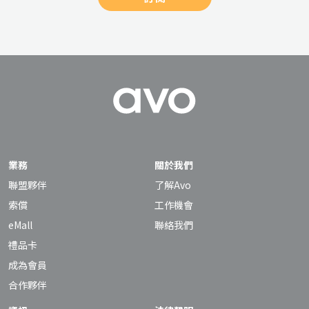
認，後改善」。有時，我們不必強求每件事都獨力完
成，也不必抱持事事要完美的想法。當局者迷，很多時
候人們都無法看清自己的優點或專長，所以我們才需要
旁觀者，幫助自己從另一個角度看事情，了解自己有何
需要改善之餘，學會欣賞自己。 跟別人傾訴，透過與其
他有相同經驗的人交流想法，也可以助你減低不安感。
不想與人交流，我們也可以選擇靜觀，以開放和包容的
態度審視自己，減少自我評批。即使我們當下認為自己
是個騙子，我們也應該建立「成長心態」，相信任何事
都可透過努力而進步，而非用努力來遮掩自己的負面情
業務
關於我們
緒。 在壓力來臨時，我們也可以暫停手頭的工作，轉換
聯盟夥伴
了解Avo
心境。做自己喜歡的事，例如聽音樂、烹飪，甚至打遊
索償
工作機會
戲機，從小細節培養自我肯定，例如玩遊戲的時候，嘗
eMall
聯絡我們
試把勝利歸功於自己，慢慢建立信心。人無完人，我們
禮品卡
也無需苛求自己，嘗試發掘生活中的不同面向，分分鐘
會有更大得著。
成為會員
合作夥伴