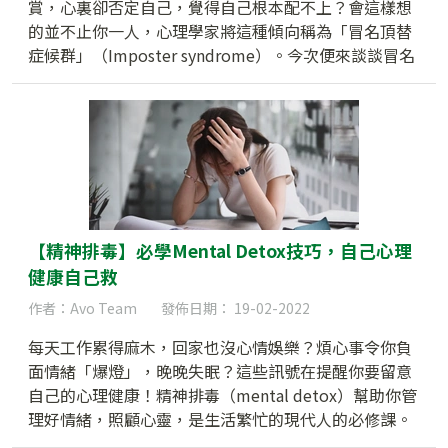
賞，心裏卻否定自己，覺得自己根本配不上？會這樣想
的並不止你一人，心理學家將這種傾向稱為「冒名頂替
症候群」（Imposter syndrome）。今次便來談談冒名
頂替症候群。 冒名頂替症候群是甚麼？ 「冒名頂替症候
群」這個概念最早於70年代末由臨床心理學家Pauline
rose Clance 及Suzanne Ament Imes提出。研究發現，
患者無法把自己的成功歸因於自己的能力。即使那些成
功人士在事業或學業上受到別人肯定，他們也會因性
格、心態等不同因素，覺得自己配不上社會和別人的肯
定。即使他們具備完成工作所需要的技能，他們也不相
信是自己的能力使然，而是由於僥倖，別人的讚許只是
【精神排毒】必學Mental Detox技巧，自己心理
因為自己「騙」過了他們，所以冒名頂替症候群又稱為
健康自己救
「騙子症候群」（Fraud syndrome）。 成因 學界對於
作者：Avo Team
發佈日期： 19-02-2022
冒名頂替症候群的成因一直未有定論。但有不少學者指
出，擁有若干性格特質的人較容易出現冒名頂替症候
每天工作累得麻木，回家也沒心情娛樂？煩心事令你負
群。 完美主義 完美主義者對自己的要求極高，每件事力
面情緒「爆燈」，晚晚失眠？這些訊號在提醒你要留意
求盡善盡美，即使出現些微的差錯，他們也不能接受。
自己的心理健康！精神排毒（mental detox）幫助你管
一旦出現錯誤，即使完成工作，受到別人的嘉許，他們
理好情緒，照顧心靈，是生活繁忙的現代人的必修課。
也會認為自己根本沒有把事情做到最好，繼而自認失敗
立即看看以下 Cado 分享，學習如何更好地照顧自己，