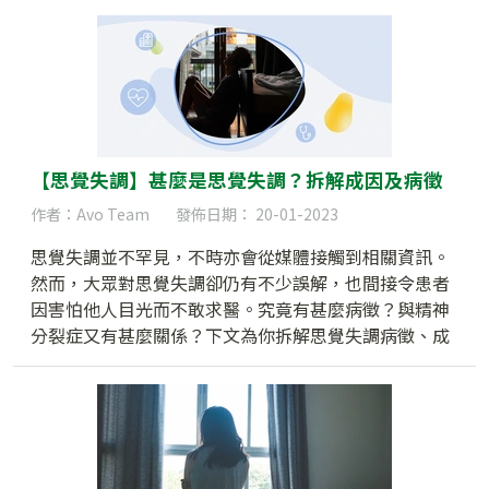
【思覺失調】甚麼是思覺失調？拆解成因及病徵
作者：Avo Team
發佈日期： 20-01-2023
思覺失調並不罕見，不時亦會從媒體接觸到相關資訊。
然而，大眾對思覺失調卻仍有不少誤解，也間接令患者
因害怕他人目光而不敢求醫。究竟有甚麼病徵？與精神
分裂症又有甚麼關係？下文為你拆解思覺失調病徵、成
因及迷思，讓更多人更全面地認識思覺失調。