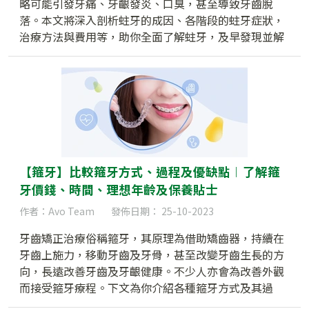
略可能引發牙痛、牙齦發炎、口臭，甚至導致牙齒脫
落。本文將深入剖析蛀牙的成因、各階段的蛀牙症狀，
治療方法與費用等，助你全面了解蛀牙，及早發現並解
決問題，守護口腔健康。
【箍牙】比較箍牙方式、過程及優缺點︱了解箍
牙價錢、時間、理想年齡及保養貼士
作者：Avo Team
發佈日期： 25-10-2023
牙齒矯正治療俗稱箍牙，其原理為借助矯齒器，持續在
牙齒上施力，移動牙齒及牙骨，甚至改變牙齒生長的方
向，長遠改善牙齒及牙齦健康。不少人亦會為改善外觀
而接受箍牙療程。下文為你介紹各種箍牙方式及其過
程，分析每種方式的利弊，並包括箍牙價錢、時間、理