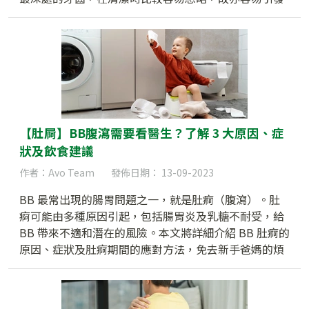
牙齒問題。因此，人們會考慮把智慧齒剝掉，但是不是
要待發炎才有需要呢？本文將會探討剝智慧齒的種種問
題，包括手術流程、價錢以及護理。
【肚屙】BB腹瀉需要看醫生？了解 3 大原因、症
狀及飲食建議
作者：Avo Team
發佈日期： 13-09-2023
BB 最常出現的腸胃問題之一，就是肚痾（腹瀉）。肚
痾可能由多種原因引起，包括腸胃炎及乳糖不耐受，給
BB 帶來不適和潛在的風險。本文將詳細介紹 BB 肚痾的
原因、症狀及肚痾期間的應對方法，免去新手爸媽的煩
惱！