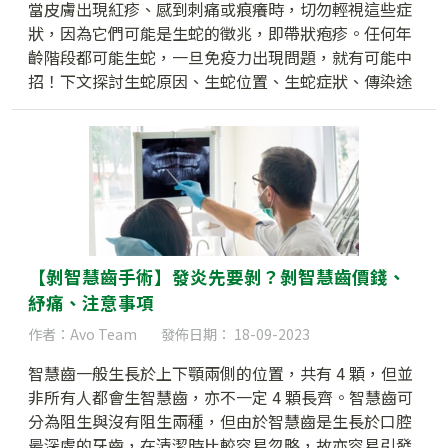
當皮膚出現紅疹、感到刺痛或痕癢時，切勿輕視這些症
狀，因為它們可能是生蛇的徵兆，即帶狀疱疹。任何年
齡階段都可能生蛇，一旦免疫力出現問題，就有可能中
招！下文探討生蛇原因、生蛇位置、生蛇症狀、傳染途
徑和蛇針等注意事項，讓你可及早提防。
【剝智慧齒手術】發炎先要剝？剝智慧齒價錢、
紓痛、注意事項
作者：Avo Team
發佈日期： 18-09-2023
智慧齒一般生長於上下顎兩側的位置，共有 4 顆，但並
非所有人都會生智慧齒，亦不一定 4 顆長齊。智慧齒可
分為阻生與沒有阻生兩種，但由於智慧齒是生長於口腔
最深處的牙齒，在清潔時比較容易忽略，故亦容易引發