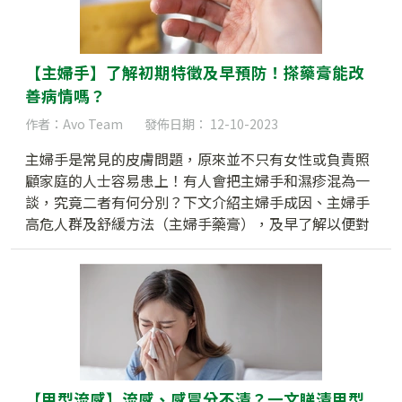
【主婦手】了解初期特徵及早預防！搽藥膏能改
善病情嗎？
作者：Avo Team
發佈日期： 12-10-2023
主婦手是常見的皮膚問題，原來並不只有女性或負責照
顧家庭的人士容易患上！有人會把主婦手和濕疹混為一
談，究竟二者有何分別？下文介紹主婦手成因、主婦手
高危人群及舒緩方法（主婦手藥膏），及早了解以便對
症下藥。
【甲型流感】流感、感冒分不清？一文睇清甲型