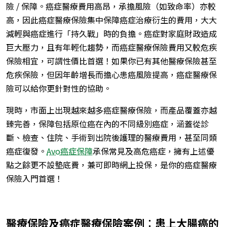
險 / 保障。癌症醫療費用高昂，承擔風險（如致命率）亦較
高，因此癌症醫療保險集中保障癌症治療衍生的費用，大大
減輕與癌症進行「持久戰」時的負擔。癌症對家庭財政造成
巨大壓力，且有年輕化趨勢，而癌症醫療保險費用又較危疾
保險相宜，可謂性價比首選！如果你已有其他醫療保險甚至
危疾保險，但因年齡增長而擔心患癌風險提高，癌症醫療保
險可以給你更針對性的協助。
現時，市面上出現越來越多癌症醫療保險，而產品覆蓋亦越
臻完善，保障包括原位癌在內的不同級別癌症，涵蓋從診
斷、檢查、住院、手術到出院後護理的醫療費用，甚至同類
癌症復發。
Avo癌症保障
承保常見及高危癌症，擁有上述優
點之餘更不設墊底費，兼可即時網上投保，是你的癌症醫療
保險入門首選！
醫療保險及癌症醫療保險案例︰患上大腸癌的