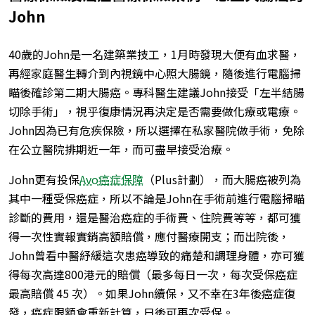
John
40歲的John是一名建築業技工，1月時發現大便有血求醫，
再經家庭醫生轉介到內視鏡中心照大腸鏡，隨後進行電腦掃
瞄後確診第二期大腸癌。專科醫生建議John接受「左半結腸
切除手術」，視乎復康情況再決定是否需要做化療或電療。
John因為已有危疾保險，所以選擇在私家醫院做手術，免除
在公立醫院排期近一年，而可盡早接受治療。
John更有投保
Avo癌症保障
（Plus計劃），而大腸癌被列為
其中一種受保癌症，所以不論是John在手術前進行電腦掃瞄
診斷的費用，還是醫治癌症的手術費、住院費等等，都可獲
得一次性實報實銷高額賠償，應付醫療開支；而出院後，
John曾看中醫紓緩這次患癌導致的痛楚和調理身體，亦可獲
得每次高達800港元的賠償（最多每日一次，每次受保癌症
最高賠償 45 次）。如果John續保，又不幸在3年後癌症復
發，癌症限額會重新計算，日後可再次受保。