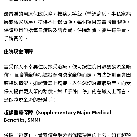
最普遍的醫療保險保障，按病房等級（普通病房、半私家病
房或私家病房）提供不同保障額，每個項目設置賠償限額，
保障項目包括每日病房及膳食費、住院雜費、醫生巡房費、
手術費等。
住院現金保障
當受保人不幸要住院接受治療，便可按住院日數獲發現金賠
償，而賠償金額根據投保時決定金額而定。有些計劃更會因
應特殊情況，如證實患上癌症、入住深切治療病房等，向受
保人提供更大筆的賠償。對「手停口停」的在職人士而言，
是保障現金流的好幫手！
超額醫療保障（Supplementary Major Medical
Benefits, SMM）
俗稱「包底」，當索償金額超過保障項目的上限，如有超額