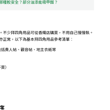
 哪種較安全？部分油漆能吸甲醛？
。不少拜四角用品可從香燭店購買，不用自己慢慢執。
亦正常，以下為基本拜四角用品參考清單︰
包括貴人帖、觀音帖、地主衣紙等
不買）
）
序