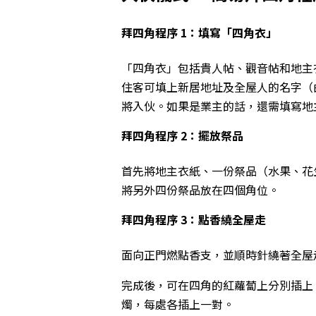
拜四角程序 1：填寫「四角衣」
「四角衣」包括貴人帖、觀音帖和地主
住客可填上新居地址及全屋人的名字（
將入伙。如果是業主的話，還需填寫地
拜四角程序 2：擺放祭品
首先將地主衣紙、一份祭品（水果、花生
將另外四份祭品放在四個角位。
拜四角程序 3：點香繞全屋走
面向正門燃點香支，並順時針繞著全屋
完成後，可在四角的紅蘿蔔上分別插上 
燭，每處各插上一對。