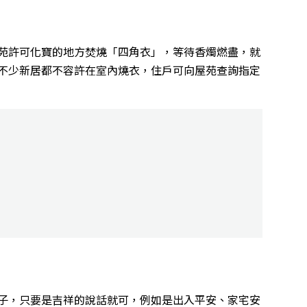
苑許可化寶的地方焚燒「四角衣」，等待香燭燃盡，就
不少新居都不容許在室內燒衣，住戶可向屋苑查詢指定
子，只要是吉祥的說話就可，例如是出入平安、家宅安