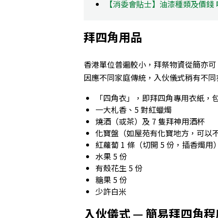
【消委會貼士】油漆種類及價錢
拜四角用品
香港單位普遍較小，拜祭物資從簡亦可
因應不同家庭傳統，入伙儀式稍有不同
「四角衣」，即拜四角專用衣紙，
一大札香、5 對紅蠟燭
燒酒（或茶）及 7 隻拜神用酒杯
化寶盤（如屋苑有化寶地方，可以
紅蘿蔔 1 條（切開 5 份，插香燭用
水果 5 份
有殼花生 5 份
糖果 5 份
少許白米
入伙儀式 — 簡易拜四角程