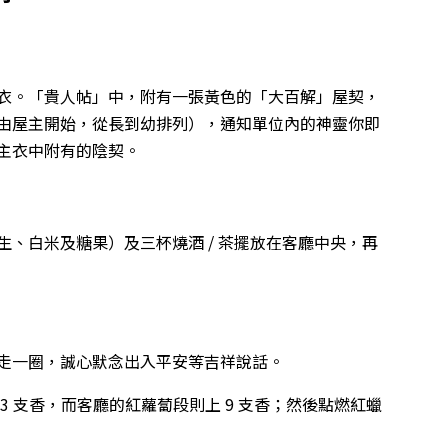
衣。「貴人帖」中，附有一張黃色的「大百解」屋契，
由屋主開始，從長到幼排列），通知單位內的神靈你即
主衣中附有的陰契。
、白米及糖果）及三杯燒酒 / 茶擺放在客廳中央，再
走一圈，誠心默念出入平安等吉祥說話。
3 支香，而客廳的紅蘿蔔段則上 9 支香；然後點燃紅蠟