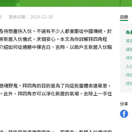
3
更新日期： 2024-12-30
目錄
及待想盡快入伙。不過有不少人都會跟從
中國傳統
，
於
為
等新居入伙儀式，
求個安心。
本文為你詳解拜四角程
甚
介紹如何從通勝中擇吉日、吉時，以助戶主新居入伙驅
通
拜
入
拜
拜
遊魂野鬼。拜四角的目的是為了向這些靈體表達敬意，
。此外，拜四角亦可以淨化新居的氣場，去除上一手住
分享
式，目的是祈求神靈保佑。一般而言，新居入伙儀式的