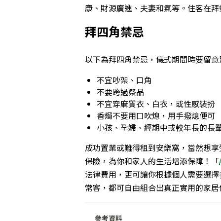
康、財源廣進、夫妻和氣等。住客在拜
拜四角禁忌
以下為拜四角禁忌，儀式期間時要留意
不宜吵架、口角
不要跨過祭品
不宜穿麻質衣、白衣，或性感裝扮
香燭不要用口吹熄，用手撥熄便可
小孩、孕婦、經期中或較年長的長
成功置業或難得租到安樂窩，當然想享
保險，為你和家人的生活增添保障！「
法律費用，更可讓你根據個人需要選擇
常客，都可自由組合出真正實用的家居
參考資料