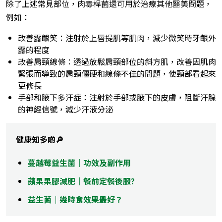
除了上述常見部位，肉毒桿菌還可用於治療其他醫美問題，
例如：
改善露齦笑：注射於上唇提肌等肌肉，減少微笑時牙齦外
露的程度
改善肩頸線條：透過放鬆肩頸部位的斜方肌，改善因肌肉
緊張而導致的肩頸僵硬和線條不佳的問題，使頸部看起來
更修長
手部和腋下多汗症：注射於手部或腋下的皮膚，阻斷汗腺
的神經信號，減少汗液分泌
健康知多啲🔎
蔓越莓益生菌｜功效及副作用
蘋果果膠減肥｜餐前定餐後服?
益生菌｜幾時食效果最好？