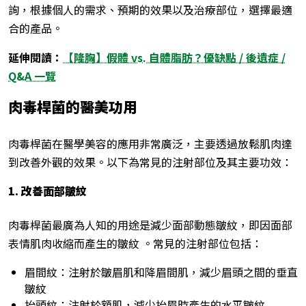
詢，根據個人的需求、預期的效果以及治療部位，選擇最適
合的產品。
延伸閱讀：
【隆胸】假體 vs. 自體脂肪？優缺點 / 後遺症 /
Q&A 一覽
肉毒桿菌的醫美功用
肉毒桿菌在醫學美容的應用非常廣泛，主要透過放鬆肌肉達
到改善外觀的效果。以下為常見的注射部位及其主要功效：
1.
改善面部皺紋
肉毒桿菌最廣為人知的用途是減少面部動態皺紋，即因面部
表情肌肉收縮而產生的皺紋 。常見的注射部位包括：
眉間紋：注射於皺眉肌和降眉間肌，減少眉頭之間的垂直
皺紋
抬頭紋：注射於額肌，減少抬眉時產生的水平皺紋