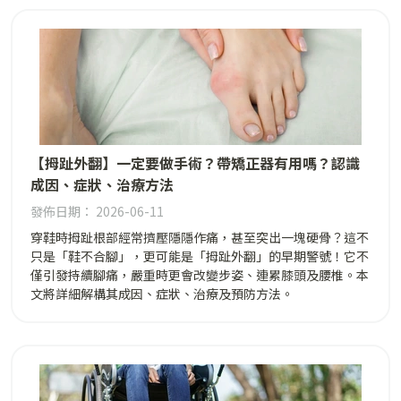
【拇趾外翻】一定要做手術？帶矯正器有用嗎？認識
成因、症狀、治療方法
發佈日期： 2026-06-11
穿鞋時拇趾根部經常擠壓隱隱作痛，甚至突出一塊硬骨？這不
只是「鞋不合腳」，更可能是「拇趾外翻」的早期警號！它不
僅引發持續腳痛，嚴重時更會改變步姿、連累膝頭及腰椎。本
文將詳細解構其成因、症狀、治療及預防方法。