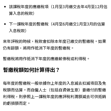
該課稅年度的應繳稅項（1月至3月繳交去年4月至12月估
算入息的稅款）
下一課稅年度的暫繳稅（4月至6月繳交1月至3月的估算
入息稅款）
來年評稅的時候，稅款會扣除本年度已繳交的暫繳稅。如果
仍有餘額，將
用作抵消下年度的暫繳稅
。
暫繳稅將用作抵消下年度的應繳薪俸稅或利得稅。
暫繳稅額如何計算得出？
每年度的暫繳稅一般依據你上年度的入息減去扣減項目及免
稅額而估算。而自僱人士（包括自資做生意）要繳付的暫繳
利得稅，則參照上一課稅年度的應評稅利潤額減去可供抵銷
的虧損額而定。