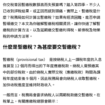
你交稅曾因暫繳稅數額高而失預算嗎？踏入第四季，不少人
已收到評稅結果，或正因而感到頭痛。實際上，暫繳稅是什
麼？稅務局如何計算出暫繳稅？如果有經濟困難，能否申請
暫緩繳交？本文為你破解暫繳稅相關資訊，讓你快速了解暫
繳稅的計算方法，以及延期繳交暫繳利得稅、薪俸稅及物業
稅的申請方法等。
什麼是暫繳稅？為甚麼要交暫繳稅？
暫繳稅（provisional tax） 是按納稅人上一課稅年度的入息
推算至 12 個月而得出的下年度應繳稅款。納稅人需預繳其
中的部份稅款。由於納稅人實際交稅（應繳稅款）時間為課
稅年度結束後 9 個月，因此稅務局會向納稅人收取暫繳稅，
加快收稅進度並維持財政收入。
一般而言，稅務局會要求納稅人以兩期稅款繳交暫繳稅。在
稅單上，有關應繳稅總額會顯示：