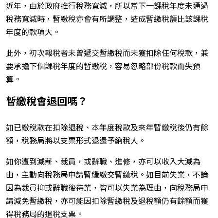
近年，由於政府推行稅務寬減，所以當下一課稅年度未通過
稅務寬減時，暫繳稅亦會有所調整，造成暫繳稅額比該課稅
年度的款項大。
此外，初次報稅者未曾遞交暫繳稅而未獲扣除任何稅款，兼
要承擔下個課稅年度的暫繳稅，容易忽略部份稅款而失預
算。
暫繳稅會退回嗎？
如已繳稅款在扣除退稅、本年度稅款及來年暫繳稅後仍有餘
額，稅務局將以支票形式退還予納稅人。
如你遭到減薪、裁員，或辭職、進修，亦可以收入大減為
由，主動向稅務局申請暫緩繳交暫繳稅。如目前失業，不論
因為裁員抑或辭職後待業，皆可以失業為理由，向稅務局申
請減免暫繳稅，亦可能因扣除暫繳稅及退稅額仍有餘額而獲
得稅務局的退稅支票。