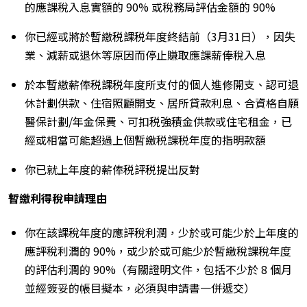
的應課稅入息實額的 90% 或稅務局評估金額的 90%
你已經或將於暫繳税課税年度終結前（3月31日），因失
業、減薪或退休等原因而停止賺取應課薪俸稅入息
於本暫繳薪俸税課税年度所支付的個人進修開支、認可退
休計劃供款、住宿照顧開支、居所貸款利息、合資格自願
醫保計劃/年金保費、可扣税強積金供款或住宅租金，已
經或相當可能超過上個暫繳税課税年度的指明款額
你已就上年度的薪俸税評税提出反對
暫繳利得稅申請理由
你在該課稅年度的應評稅利潤，少於或可能少於上年度的
應評稅利潤的 90%，或少於或可能少於暫繳稅課稅年度
的評估利潤的 90%（有關證明文件，包括不少於 8 個月
並經簽妥的帳目擬本，必須與申請書一併遞交）