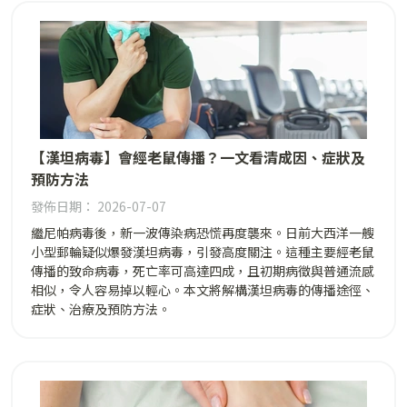
【漢坦病毒】會經老鼠傳播？一文看清成因、症狀及
預防方法
發佈日期： 2026-07-07
繼尼帕病毒後，新一波傳染病恐慌再度襲來。日前大西洋一艘
小型郵輪疑似爆發漢坦病毒，引發高度關注。這種主要經老鼠
傳播的致命病毒，死亡率可高達四成，且初期病徵與普通流感
相似，令人容易掉以輕心。本文將解構漢坦病毒的傳播途徑、
症狀、治療及預防方法。