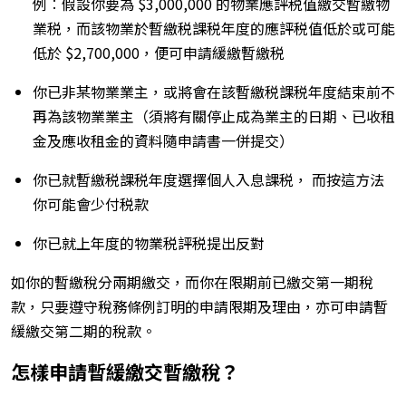
例︰假設你要為 $3,000,000 的物業應評税值繳交暫繳物
業税，而該物業於暫繳税課税年度的應評税值低於或可能
低於 $2,700,000，便可申請緩繳暫繳税
你已非某物業業主，或將會在該暫繳税課税年度結束前不
再為該物業業主（須將有關停止成為業主的日期、已收租
金及應收租金的資料隨申請書一併提交）
你已就暫繳税課税年度選擇個人入息課税， 而按這方法
你可能會少付税款
你已就上年度的物業税評税提出反對
如你的暫繳稅分兩期繳交，而你在限期前已繳交第一期稅
款，只要遵守稅務條例訂明的申請限期及理由，亦可申請暫
緩繳交第二期的稅款。
怎樣申請暫緩繳交暫繳稅？