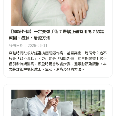
【拇趾外翻】一定要做手術？帶矯正器有用嗎？認識
成因、症狀、治療方法
發佈日期： 2026-06-11
穿鞋時拇趾根部經常擠壓隱隱作痛，甚至突出一塊硬骨？這不
只是「鞋不合腳」，更可能是「拇趾外翻」的早期警號！它不
僅引發持續腳痛，嚴重時更會改變步姿、連累膝頭及腰椎。本
文將詳細解構其成因、症狀、治療及預防方法。