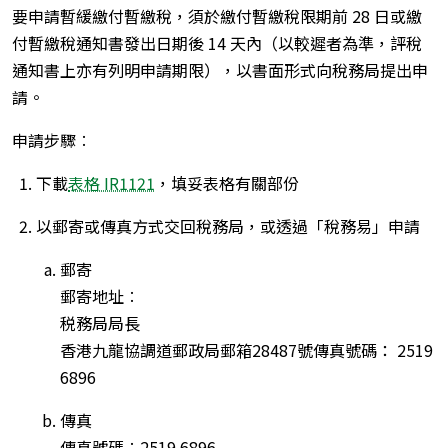
要申請暫緩繳付暫繳稅，須於繳付暫繳稅限期前 28 日或繳
付暫繳稅通知書發出日期後 14 天內（以較遲者為準，評稅
通知書上亦有列明申請期限），以書面形式向稅務局提出申
請。
申請步驟︰
下載
表格 IR1121
，填妥表格有關部份
以郵寄或傳真方式交回稅務局，或透過「稅務易」申請
郵寄
郵寄地址︰
税務局局長
香港九龍協調道郵政局郵箱28487號傳真號碼： 2519
6896
傳真
傳真號碼︰2519 6896