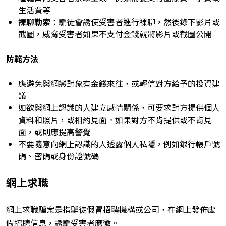
生活費等
裸聊勒索
：騙徒會誘使受害者進行裸聊，然後錄下影片或
截圖，威脅受害者如果不支付金錢就將影片或截圖公開
防範方法
應避免與網戀對象有金錢來往，或輕信對方給予的投資建
議
如欲與網上認識的人建立感情關係，
可要求對方提供個人
資料和照片，
或相約見面。如果對方不肯提供或不肯見
面
，或則應提高警覺
不要
隨意
向網上認識的人透露
個人私隱
，例如銀行帳戶號
碼、密碼或身份證號碼
網上求職
網上求職騙案是指騙徒假冒招聘機構或公司，在網上發佈虛
假招聘信息，誘騙受害者應徵。