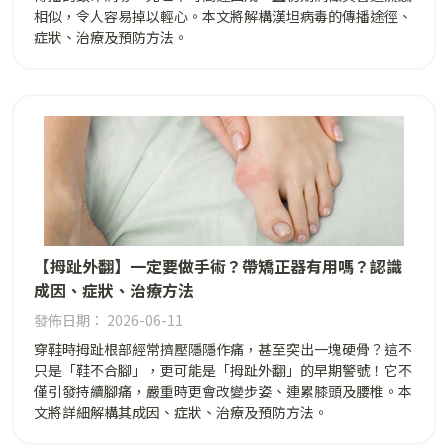
相似，令人容易掉以輕心。本文將解構漢坦病毒的傳播途徑、
症狀、治療及預防方法。
【拇趾外翻】一定要做手術？帶矯正器有用嗎？認識
成因、症狀、治療方法
發佈日期： 2026-06-11
穿鞋時拇趾根部經常擠壓隱隱作痛，甚至突出一塊硬骨？這不
只是「鞋不合腳」，更可能是「拇趾外翻」的早期警號！它不
僅引發持續腳痛，嚴重時更會改變步姿、連累膝頭及腰椎。本
文將詳細解構其成因、症狀、治療及預防方法。