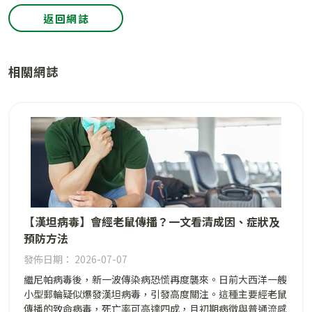
返回網誌
相關網誌
【漢坦病毒】會經老鼠傳播？一文看清成因、症狀及
預防方法
發佈日期： 2026-07-07
繼尼帕病毒後，新一波傳染病恐慌再度襲來。日前大西洋一艘
小型郵輪疑似爆發漢坦病毒，引發高度關注。這種主要經老鼠
傳播的致命病毒，死亡率可高達四成，且初期病徵與普通流感