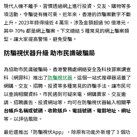
現代人機不離手，習慣透過網上進行投資、交友、購物等多
項活動，令騙徒有機可乘。近年來，香港的詐騙案數字不斷
上升，2023年錄得接近 4 萬宗，涉及金額超過 90 億港元，
其中 70% 都是網上騙案。下文總結 5 種常見的網上騙案類
型，讓大家提高警惕，避免受騙。
防騙視伏器升級 助市民識破騙局
為協助市民識破騙局，香港警務處網絡安全及科技罪案調查
科（網罪科）推出了
防騙視伏器
。這個一站式搜尋器涵蓋了
網購、交友、招聘、投資等多種常見的詐騙手法，讓市民可
以查詢相關資料。市民遇到可疑來電、網購賣家、交友邀
請、招聘廣告、投資網站等，均可在防騙視伏器輸入相關
平
台帳戶名稱或號碼、收款賬戶、電話號碼、電郵地址、網址
等，以評估風險。
最近還推出「防騙視伏App」，除原有功能外新增了 3 個功