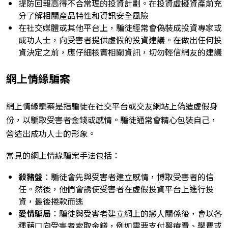
提防回報高得不合常理的投資計劃。在投資虛擬資產前充
分了解相關產品特性和資訊安全風險
在社交媒體或其他平台上，騙徒經常會偽裝成投資專家或
成功人士，向受害者提供虛假的投資建議。在做出任何投
資決定之前，應仔細核實相關資訊，切勿輕信網友的建議
網上情緣騙案
網上情緣騙案是指騙徒在社交平台或交友網站上偽造虛假身
份，以騙取受害者金錢或感情。騙徒通常會精心包裝自己，
營造出成功人士的形象。
常見的網上情緣騙案手法包括：
殺豬盤
：騙徒會先與受害者建立感情，博取受害者的信
任。然後，他們會誘使受害者在虛假投資平台上進行投
資，最後捲款而逃
愛情騙局
：騙徒與受害者建立網上的戀人關係後，會以各
種藉口向受害者索取金錢，例如需要支付醫療費、學費或