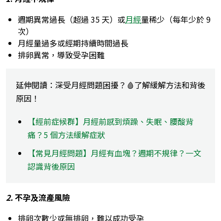
週期異常過長（超過 35 天）或
月經
量稀少（每年少於 9
次）
月經量過多或經期持續時間過長
排卵異常，導致受孕困難
延伸閱讀：深受月經問題困擾？🩸了解緩解方法和背後
原因！
【經前症候群】月經前感到煩躁、失眠、腰酸背
痛？5 個方法緩解症狀
【常見月經問題】月經有血塊？週期不規律？一文
認識背後原因
2.
不孕及流產風險
排卵次數少或無排卵，難以成功受孕