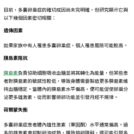
目前，多囊卵巢症的確切成因尚未完明確，但研究顯示它與
以下幾個因素密切相關：
遺傳因素
如果家族中有人罹患多囊卵巢症，個人罹患風險可能較高。
胰島素阻抗
胰島素
負責協助細胞吸收血糖並將其轉化為能量，但某些患
者對胰島素的敏感性較低，導致身體需要製造更多胰島素維
持血糖穩定。當體內的胰島素水平偏高，便可能促使卵巢分
泌更多雄激素，從而影響排卵功能並引發月經不規律。
荷爾蒙失衡
多囊卵巢症患者體內雄性激素（睪固酮）水平通常偏高。過
多的雄激素會抑制卵泡成熟，導致排卵障礙，還可能引發多