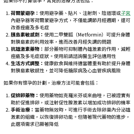
如果你不打算懷孕，常見的治療方法包括：
荷爾蒙避孕：
使用避孕藥、貼片、注射劑、陰道環或
子宮
內避孕器等荷爾蒙避孕方式，不僅能調節月經週期，還可
改善痤瘡及多毛症
胰島素敏感劑：
使用二甲雙胍（Metformin）可提升身體
對胰島素的利用效率，進而改善月經失調的問題
抗雄激素藥物：
部分藥物可抑制體內雄激素的作用，減輕
痤瘡及多毛症症狀。使用前請諮詢醫生評估適用性
生活方式調整：
健康飲食與維持適當體重有助於提升身體
對胰島素敏感性，並可降低糖尿病及心血管疾病風險
如果你有懷孕的計劃，治療方法可能會包括：
促排卵藥物：
使用藥物如克羅米芬或來曲唑，已被證實有
助於促進排卵，或注射促性腺激素以增加成功排卵的機率
手術治療：
當藥物無效時，可進行手術去除卵巢內分泌雄
激素的組織，以恢復排卵功能。但隨著現代藥物的進步，
此選項需求已顯著降低