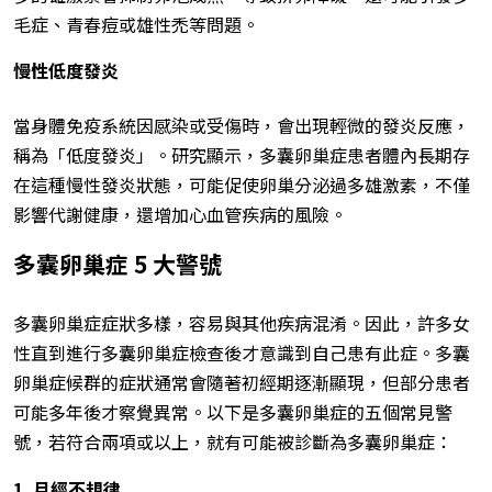
毛症、青春痘或雄性禿等問題。
慢性低度發炎
當身體免疫系統因感染或受傷時，會出現輕微的發炎反應，
稱為「低度發炎」。研究顯示，多囊卵巢症患者體內長期存
在這種慢性發炎狀態，可能促使卵巢分泌過多雄激素，不僅
影響代謝健康，還增加心血管疾病的風險。
多囊卵巢症 5 大警號
多囊卵巢症症狀多樣，容易與其他疾病混淆。因此，許多女
性直到進行多囊卵巢症檢查後才意識到自己患有此症。多囊
卵巢症候群的症狀通常會隨著初經期逐漸顯現，但部分患者
可能多年後才察覺異常。以下是多囊卵巢症的五個常見警
號，若符合兩項或以上，就有可能被診斷為多囊卵巢症：
1.
月經不規律