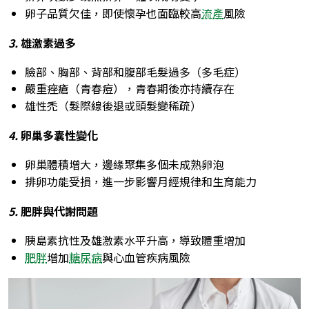
卵子品質欠佳，即使懷孕也面臨較高
流產
風險
3.
雄激素過多
臉部、胸部、背部和腹部毛髮過多（多毛症）
嚴重痤瘡（青春痘），青春期後亦持續存在
雄性禿（髮際線後退或頭髮變稀疏）
4.
卵巢多囊性變化
卵巢體積增大，邊緣聚集多個未成熟卵泡
排卵功能受損，進一步影響月經規律和生育能力
5.
肥胖與代謝問題
胰島素抗性及雄激素水平升高，導致體重增加
肥胖
增加
糖尿病
與心血管疾病風險