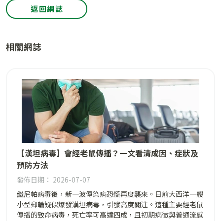
返回網誌
相關網誌
【漢坦病毒】會經老鼠傳播？一文看清成因、症狀及
預防方法
發佈日期： 2026-07-07
繼尼帕病毒後，新一波傳染病恐慌再度襲來。日前大西洋一艘
小型郵輪疑似爆發漢坦病毒，引發高度關注。這種主要經老鼠
傳播的致命病毒，死亡率可高達四成，且初期病徵與普通流感