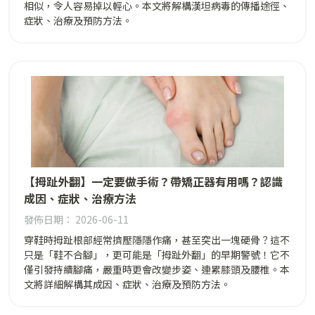
相似，令人容易掉以輕心。本文將解構漢坦病毒的傳播途徑、
症狀、治療及預防方法。
【拇趾外翻】一定要做手術？帶矯正器有用嗎？認識
成因、症狀、治療方法
發佈日期： 2026-06-11
穿鞋時拇趾根部經常擠壓隱隱作痛，甚至突出一塊硬骨？這不
只是「鞋不合腳」，更可能是「拇趾外翻」的早期警號！它不
僅引發持續腳痛，嚴重時更會改變步姿、連累膝頭及腰椎。本
文將詳細解構其成因、症狀、治療及預防方法。