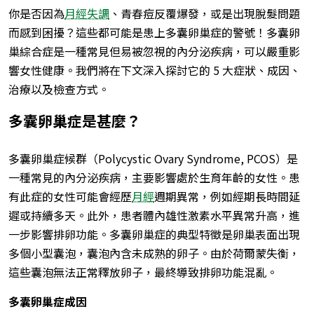
你是否因為
月經失調
、青春痘反覆爆發，或是出現脫髮問題
而感到困擾？這些都可能是患上多囊卵巢症的警號！多囊卵
巢綜合症是一種常見但易被忽視的內分泌疾病，可以嚴重影
響女性健康。我們將在下文深入探討它的 5 大症狀、成因、
治療以及檢查方式。
多囊卵巢症是甚麼？
多囊卵巢症候群（Polycystic Ovary Syndrome, PCOS）是
一種常見的內分泌疾病，主要影響處於生育年齡的女性。患
有此症的女性可能會經歷
月經
週期異常，例如經期長時間延
遲或持續多天。此外，患者體內雄性激素水平異常升高，進
一步影響排卵功能。多囊卵巢症的典型特徵是卵巢表面出現
多個小型囊泡，囊泡內含未成熟的卵子。由於荷爾蒙失衡，
這些囊泡無法正常釋放卵子，最終導致排卵功能混亂。
多囊卵巢症成因