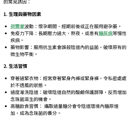
的常見誘因：
1. 生理與藥物因素
荷爾蒙
波動：懷孕期間、經期前後或正在服用避孕藥。
免疫力下降：長期壓力過大、熬夜，或患有
糖尿病
等慢性
疾病。
藥物影響：服用抗生素會誤殺陰道內的益菌，破壞原有的
微生物平衡。
2. 生活習慣
穿著過緊衣物：經常穿著緊身內褲或緊身褲，令私密處處
於不透風的狀態。
過度灌洗陰道：破壞陰道自然的酸鹼保護屏障，反而增加
念珠菌滋生的機會。
高糖飲食習慣： 攝取過量糖分會令陰道環境內糖原增
加，成為念珠菌的養分。