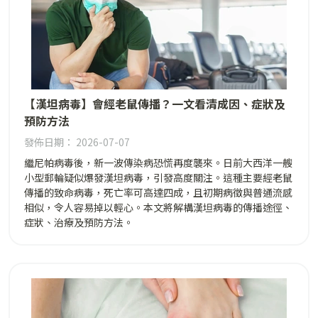
【漢坦病毒】會經老鼠傳播？一文看清成因、症狀及
預防方法
發佈日期： 2026-07-07
繼尼帕病毒後，新一波傳染病恐慌再度襲來。日前大西洋一艘
小型郵輪疑似爆發漢坦病毒，引發高度關注。這種主要經老鼠
傳播的致命病毒，死亡率可高達四成，且初期病徵與普通流感
相似，令人容易掉以輕心。本文將解構漢坦病毒的傳播途徑、
症狀、治療及預防方法。