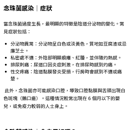
念珠菌感染｜症狀
當念珠菌過度生長，最明顯的特徵是陰道分泌物的變化。常
見症狀包括：
分泌物異常：分泌物呈白色或淡黃色，質地如豆腐渣或忌
廉芝士。
私密處不適：外陰部明顯痕癢、紅腫，並伴隨灼熱感。
排尿刺痛：尿道口因炎症刺激，在排尿時感到灼痛。
性交疼痛：陰道黏膜發炎受損，行房時會感到不適或痛
楚。
此外，念珠菌亦可能感染口腔，導致口腔黏膜與舌頭出現白
色斑塊（鵝口瘡）。這種情況較常出現在 6 個月以下的嬰
兒，或免疫力較弱的人士身上。