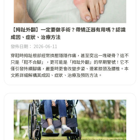
【拇趾外翻】一定要做手術？帶矯正器有用嗎？認識
成因、症狀、治療方法
發佈日期： 2026-06-11
穿鞋時拇趾根部經常擠壓隱隱作痛，甚至突出一塊硬骨？這不
只是「鞋不合腳」，更可能是「拇趾外翻」的早期警號！它不
僅引發持續腳痛，嚴重時更會改變步姿、連累膝頭及腰椎。本
文將詳細解構其成因、症狀、治療及預防方法。