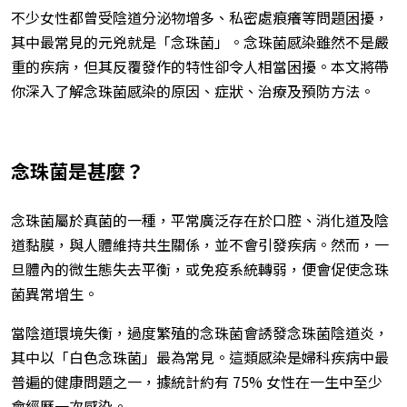
不少女性都曾受陰道分泌物增多、私密處痕癢等問題困擾，
其中最常見的元兇就是「念珠菌」。念珠菌感染雖然不是嚴
重的疾病，但其反覆發作的特性卻令人相當困擾。本文將帶
你深入了解念珠菌感染的原因、症狀、治療及預防方法。
念珠菌是甚麼？
念珠菌屬於真菌的一種，平常廣泛存在於口腔、消化道及陰
道黏膜，與人體維持共生關係，並不會引發疾病。然而，一
旦體內的微生態失去平衡，或免疫系統轉弱，便會促使念珠
菌異常增生。
當陰道環境失衡，過度繁殖的念珠菌會誘發念珠菌陰道炎，
其中以「白色念珠菌」最為常見。這類感染是婦科疾病中最
普遍的健康問題之一，據統計約有 75% 女性在一生中至少
會經歷一次感染。