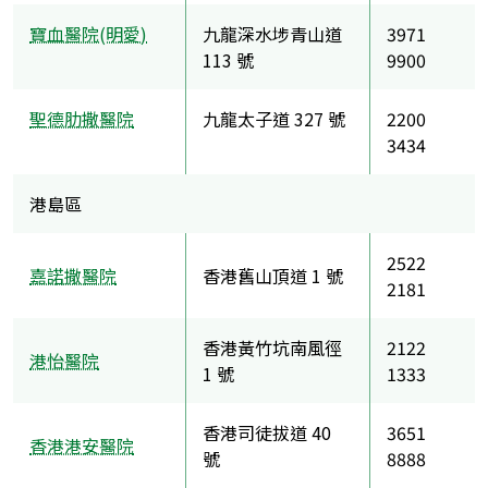
寶血醫院(明愛)
九龍深水埗青山道
3971
113 號
9900
聖德肋撒醫院
九龍太子道 327 號
2200
3434
港島區
2522
嘉諾撒醫院
香港舊山頂道 1 號
2181
香港黃竹坑南風徑
2122
港怡醫院
1 號
1333
香港司徒拔道 40
3651
香港港安醫院
號
8888