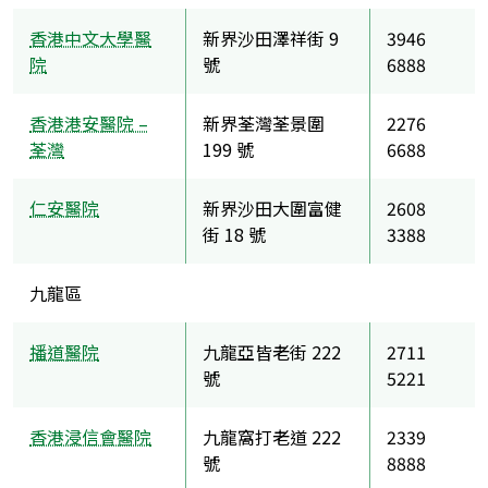
香港中文大學醫
新界沙田澤祥街 9
3946
院
號
6888
香港港安醫院 –
新界荃灣荃景圍
2276
荃灣
199 號
6688
仁安醫院
新界沙田大圍富健
2608
街 18 號
3388
九龍區
播道醫院
九龍亞皆老街 222
2711
號
5221
香港浸信會醫院
九龍窩打老道 222
2339
號
8888