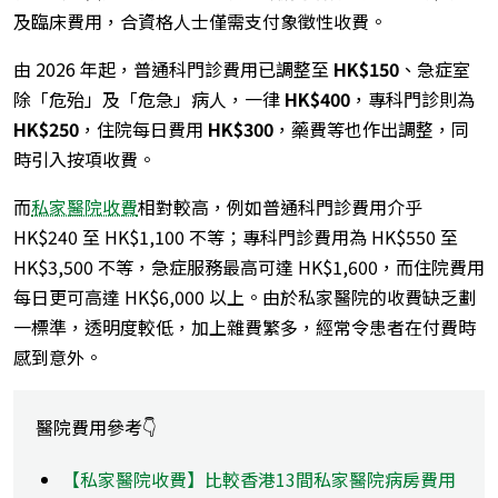
及臨床費用，合資格人士僅需支付象徵性收費。
由 2026 年起，普通科門診費用已調整至
HK$150
、急症室
除「危殆」及「危急」病人，一律
HK$400
，專科門診則為
HK$250
，住院每日費用
HK$300
，藥費等也作出調整，同
時引入按項收費。
而
私家醫院收費
相對較高，例如普通科門診費用介乎
HK$240 至 HK$1,100 不等；專科門診費用為 HK$550 至
HK$3,500 不等，急症服務最高可達 HK$1,600，而住院費用
每日更可高達 HK$6,000 以上。由於私家醫院的收費缺乏劃
一標準，透明度較低，加上雜費繁多，經常令患者在付費時
感到意外。
醫院費用參考👇
【私家醫院收費】比較香港13間私家醫院病房費用