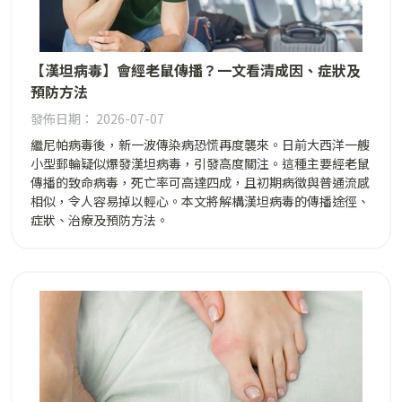
【漢坦病毒】會經老鼠傳播？一文看清成因、症狀及
預防方法
發佈日期： 2026-07-07
繼尼帕病毒後，新一波傳染病恐慌再度襲來。日前大西洋一艘
小型郵輪疑似爆發漢坦病毒，引發高度關注。這種主要經老鼠
傳播的致命病毒，死亡率可高達四成，且初期病徵與普通流感
相似，令人容易掉以輕心。本文將解構漢坦病毒的傳播途徑、
症狀、治療及預防方法。