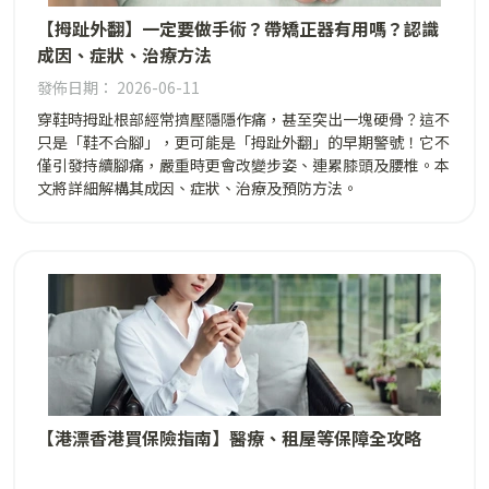
【拇趾外翻】一定要做手術？帶矯正器有用嗎？認識
成因、症狀、治療方法
發佈日期： 2026-06-11
穿鞋時拇趾根部經常擠壓隱隱作痛，甚至突出一塊硬骨？這不
只是「鞋不合腳」，更可能是「拇趾外翻」的早期警號！它不
僅引發持續腳痛，嚴重時更會改變步姿、連累膝頭及腰椎。本
文將詳細解構其成因、症狀、治療及預防方法。
【港漂香港買保險指南】醫療、租屋等保障全攻略