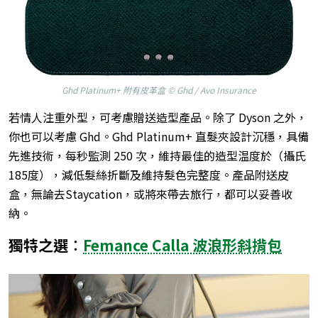
Ghd Platinum+ 附有皮革盒 © Ghd / Avo Insurance
若情人注重外型，可考慮贈送造型產品。除了 Dyson 之外，
你也可以考慮 Ghd。Ghd Platinum+ 直髮夾設計沉穩，具備
先進技術，每秒監測 250 次，維持最佳的造型温度於（攝氏
185度），減低髮絲折斷及維持髮色完整度。產品附送皮
盒，無論去Staycation，或將來帶去旅行，都可以妥善收
納。
獨特之選︰
Femance Calla 波浪形斜揹包