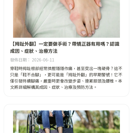
【拇趾外翻】一定要做手術？帶矯正器有用嗎？認識
成因、症狀、治療方法
發佈日期： 2026-06-11
穿鞋時拇趾根部經常擠壓隱隱作痛，甚至突出一塊硬骨？這不
只是「鞋不合腳」，更可能是「拇趾外翻」的早期警號！它不
僅引發持續腳痛，嚴重時更會改變步姿、連累膝頭及腰椎。本
文將詳細解構其成因、症狀、治療及預防方法。