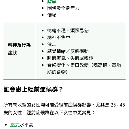
腰痛
困倦及全身無力
便秘
情緒不穩、煩躁易怒
精神不集中
健忘
精神及行為
感覺情緒／反應衝動
症狀
睡眠紊亂、失眠或嗜睡
食慾變化、胃口改變（嗜高糖、高脂
肪的食物）
誰會患上經前症候群？
所有未收經的女性均可能受經前症候群影響，尤其是 25 - 45
歲的女性。經前症候群在以下女性中更常見：
壓力
水平高