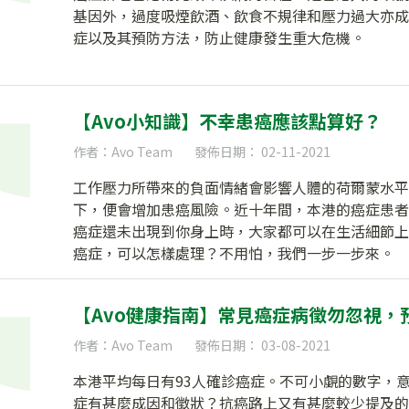
基因外，過度吸煙飲酒、飲食不規律和壓力過大亦成
症以及其預防方法，防止健康發生重大危機。
【Avo小知識】不幸患癌應該點算好？
作者：Avo Team
發佈日期： 02-11-2021
工作壓力所帶來的負面情緒會影響人體的荷爾蒙水平
下，便會增加患癌風險。近十年間，本港的癌症患者
癌症還未出現到你身上時，大家都可以在生活細節上
癌症，可以怎樣處理？不用怕，我們一步一步來。
【Avo健康指南】常見癌症病徵勿忽視，
作者：Avo Team
發佈日期： 03-08-2021
本港平均每日有93人確診癌症。不可小覷的數字，
症有甚麼成因和徵狀？抗癌路上又有甚麼較少提及的