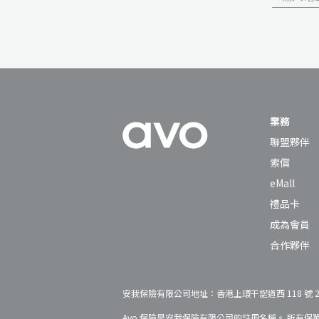
業務
聯盟夥伴
索償
eMall
禮品卡
成為會員
合作夥伴
安我保險有限公司地址：香港上環干諾道西 118 號 27 
Avo 保險是安我保險有限公司的註冊名稱。 所有