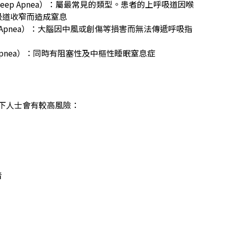
 Sleep Apnea）：屬最常見的類型。患者的上呼吸道因喉
吸道收窄而造成窒息
eep Apnea）：大腦因中風或創傷等損害而無法傳遞呼吸指
p Apnea）：同時有阻塞性及中樞性睡眠窒息症
下人士會有較高風險：
者