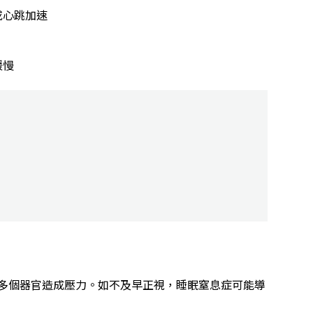
或心跳加速
緩慢
多個器官造成壓力。如不及早正視，睡眠窒息症可能導