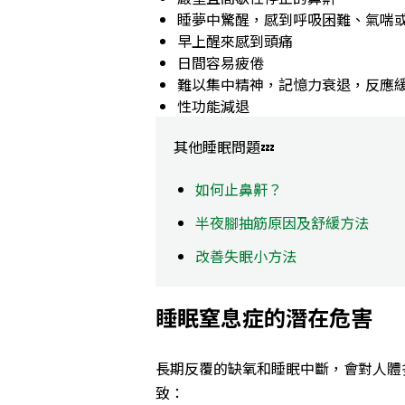
睡夢中驚醒，感到呼吸困難、氣喘
早上醒來感到頭痛
日間容易疲倦
難以集中精神，記憶力衰退，反應
性功能減退
其他睡眠問題💤
如何止鼻鼾？
半夜腳抽筋原因及舒緩方法
改善失眠小方法
睡眠窒息症的潛在危害
長期反覆的缺氧和睡眠中斷，會對人體
致：