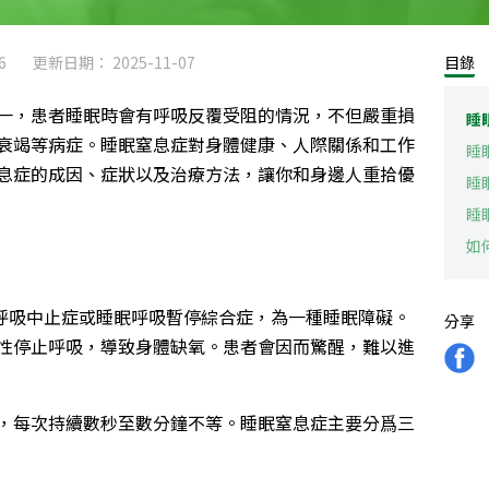
6
更新日期： 2025-11-07
目錄
一，患者睡眠時會有呼吸反覆受阻的情況，不但嚴重損
睡
衰竭等病症。睡眠窒息症對身體健康、人際關係和工作
睡
息症的成因、症狀以及治療方法，讓你和身邊人重拾優
睡
睡
如
名睡眠呼吸中止症或睡眠呼吸暫停綜合症，為一種睡眠障礙。
分享
性停止呼吸，導致身體缺氧。患者會因而驚醒，難以進
，每次持續數秒至數分鐘不等。睡眠窒息症主要分爲三