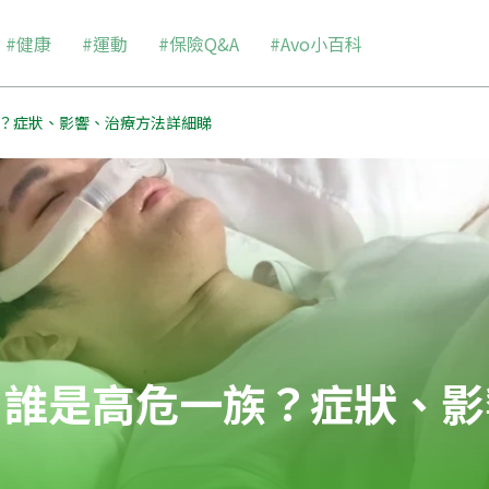
#健康
#運動
#保險Q&A
#Avo小百科
？症狀、影響、治療方法詳細睇
】誰是高危一族？症狀、影